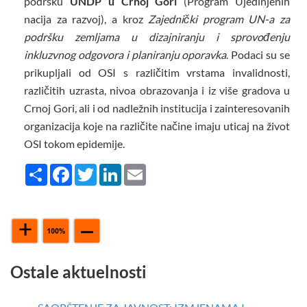
podršku
UNDP u Crnoj Gori
(Program Ujedinjenih
nacija za razvoj), a kroz
Zajednički program UN-a za
podršku zemljama u dizajniranju i sprovođenju
inkluzvnog odgovora i planiranju oporavka
. Podaci su se
prikupljali od OSI s različitim vrstama invalidnosti,
različitih uzrasta, nivoa obrazovanja i iz više gradova u
Crnoj Gori, ali i od nadležnih institucija i zainteresovanih
organizacija koje na različite načine imaju uticaj na život
OSI tokom epidemije.
Share
Facebook
Twitter
LinkedIn
Email
Ostale aktuelnosti