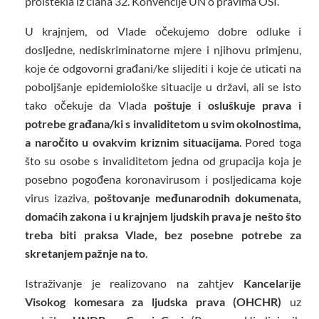
proistekla iz člana 32. Konvencije UN o pravima OSI.
U krajnjem, od Vlade očekujemo dobre odluke i
dosljedne, nediskriminatorne mjere i njihovu primjenu,
koje će odgovorni građani/ke slijediti i koje će uticati na
poboljšanje epidemiološke situacije u državi, ali se isto
tako očekuje da Vlada
poštuje i osluškuje prava i
potrebe građana/ki s invaliditetom u svim okolnostima,
a naročito u ovakvim kriznim situacijama
. Pored toga
što su osobe s invaliditetom jedna od grupacija koja je
posebno pogođena koronavirusom i posljedicama koje
virus izaziva,
poštovanje međunarodnih dokumenata,
domaćih zakona i u krajnjem ljudskih prava je nešto što
treba biti praksa Vlade, bez posebne potrebe za
skretanjem pažnje na to
.
Istraživanje je realizovano na zahtjev
Kancelarije
Visokog komesara za ljudska prava (OHCHR)
uz