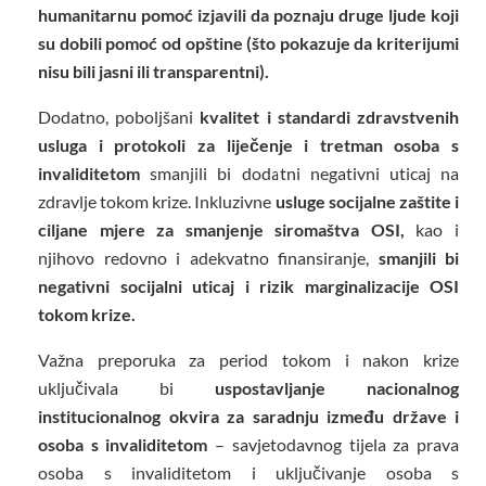
humanitarnu pomoć izjavili da poznaju druge ljude koji
su dobili pomoć od opštine (što pokazuje da kriterijumi
nisu bili jasni ili transparentni).
Dodatno, poboljšani
kvalitet i standardi zdravstvenih
usluga i protokoli za liječenje i tretman osoba s
invaliditetom
smanjili bi dodatni negativni uticaj na
zdravlje tokom krize. Inkluzivne
usluge socijalne zaštite i
ciljane mjere za smanjenje siromaštva OSI,
kao i
njihovo redovno i adekvatno finansiranje,
smanjili bi
negativni socijalni uticaj i rizik marginalizacije OSI
tokom krize.
Važna preporuka za period tokom i nakon krize
uključivala bi
uspostavljanje nacionalnog
institucionalnog okvira za saradnju između države i
osoba s invaliditetom
– savjetodavnog tijela za prava
osoba s invaliditetom i uključivanje osoba s