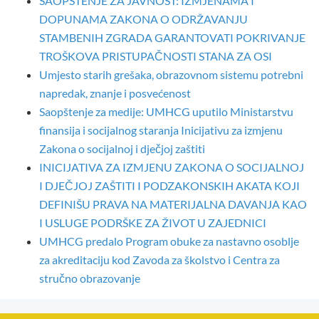
SAOPŠTENJE ZA JAVNOST: IZMJENAMA I
DOPUNAMA ZAKONA O ODRŽAVANJU
STAMBENIH ZGRADA GARANTOVATI POKRIVANJE
TROŠKOVA PRISTUPAČNOSTI STANA ZA OSI
Umjesto starih grešaka, obrazovnom sistemu potrebni
napredak, znanje i posvećenost
Saopštenje za medije: UMHCG uputilo Ministarstvu
finansija i socijalnog staranja Inicijativu za izmjenu
Zakona o socijalnoj i dječjoj zaštiti
INICIJATIVA ZA IZMJENU ZAKONA O SOCIJALNOJ
I DJEČJOJ ZAŠTITI I PODZAKONSKIH AKATA KOJI
DEFINIŠU PRAVA NA MATERIJALNA DAVANJA KAO
I USLUGE PODRŠKE ZA ŽIVOT U ZAJEDNICI
UMHCG predalo Program obuke za nastavno osoblje
za akreditaciju kod Zavoda za školstvo i Centra za
stručno obrazovanje