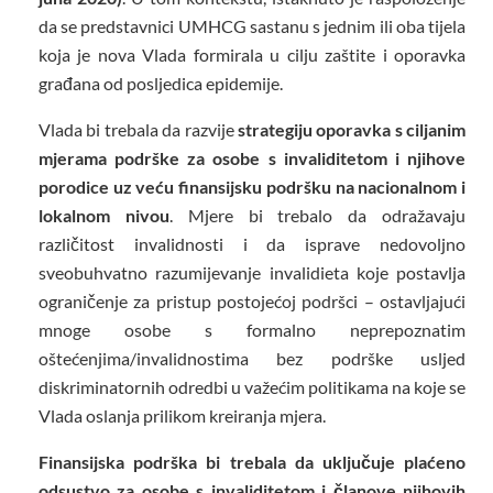
da se predstavnici UMHCG sastanu s jednim ili oba tijela
koja je nova Vlada formirala u cilju zaštite i oporavka
građana od posljedica epidemije.
Vlada bi trebala da razvije
strategiju oporavka s ciljanim
mjerama podrške za osobe s invaliditetom i njihove
porodice uz veću finansijsku podršku na nacionalnom i
lokalnom nivou
. Mjere bi trebalo da odražavaju
različitost invalidnosti i da isprave nedovoljno
sveobuhvatno razumijevanje invalidieta koje postavlja
ograničenje za pristup postojećoj podršci – ostavljajući
mnoge osobe s formalno neprepoznatim
oštećenjima/invalidnostima bez podrške usljed
diskriminatornih odredbi u važećim politikama na koje se
Vlada oslanja prilikom kreiranja mjera.
Finansijska podrška bi trebala da uključuje plaćeno
odsustvo za osobe s invaliditetom i članove njihovih