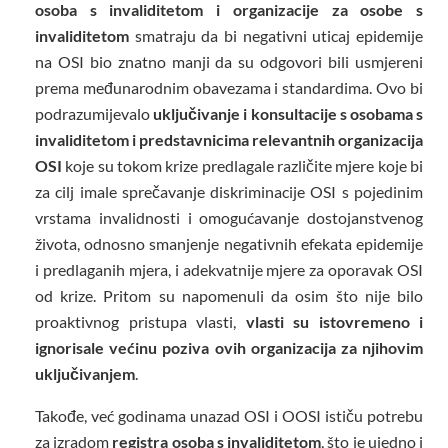
osoba s invaliditetom i organizacije za osobe s
invaliditetom
smatraju da bi negativni uticaj epidemije
na OSI bio znatno manji da su odgovori bili usmjereni
prema međunarodnim obavezama i standardima. Ovo bi
podrazumijevalo
uključivanje i konsultacije s osobama s
invaliditetom i predstavnicima relevantnih organizacija
OSI
koje su tokom krize predlagale različite mjere koje bi
za cilj imale sprečavanje diskriminacije OSI s pojedinim
vrstama invalidnosti i omogućavanje dostojanstvenog
života, odnosno smanjenje negativnih efekata epidemije
i predlaganih mjera, i adekvatnije mjere za oporavak OSI
od krize. Pritom su napomenuli da osim što nije bilo
proaktivnog pristupa vlasti,
vlasti su istovremeno i
ignorisale većinu poziva ovih organizacija za njihovim
uključivanjem
.
Takođe, već godinama unazad OSI i OOSI ističu potrebu
za izradom
registra osoba s invaliditetom
, što je ujedno i