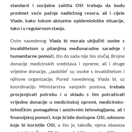
standard i socijalna zaštita OSI trebaju da budu
predmet veće pažnje nadležnog resora, ali i cijele
Vlade, kako tokom aktuelne epidemiološke situacije,
tako i u regularnom stanju.
Osim navedenog
Vlada bi morala uključiti osobe s
invaliditetom u pitanjima međunarodne saradnje i
humanitarne pomoći
, što do sada nije bio slučaj. Brojne
donacije medicinskih sredstava i opreme, ali i druge
vrijedne donacije, „zaobišle“ su osobe s invaliditetom i
njihove organizacije. Pored navedenog, Vlada bi, uz
koordinaciju Ministarstva vanjskih poslova,
trebala
procjenjivati potrebu i u skladu s tim potraživati
vrijedne donacije u medicinskoj opremi, medicinsko-
tehničkim pomagalima i asistivnim tehnologijama, ali i
finansijskoj pomoći, koje bi bile dostupne OSI, odnosno
koje bi koristile OSI
, a što je, takođe, njena obaveza