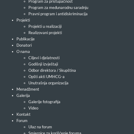
Program za pristupačnost
Program za međunarodnu saradnju
Pravni program i antidiskriminacija
Projekti
Projekti u realizaciji
Realizovani projekti
Publikacije
Donatori
O nama
Ciljevi i djelatnosti
Godišnji izvještaji
Odbor direktora / Skupština
Opšti akti UMHCG-a
Unutrašnja organizacija
Menadžment
Galerija
Galerije fotografija
Video
Kontakt
Forum
Ulaz na forum
Smjernice za korišćenje foruma