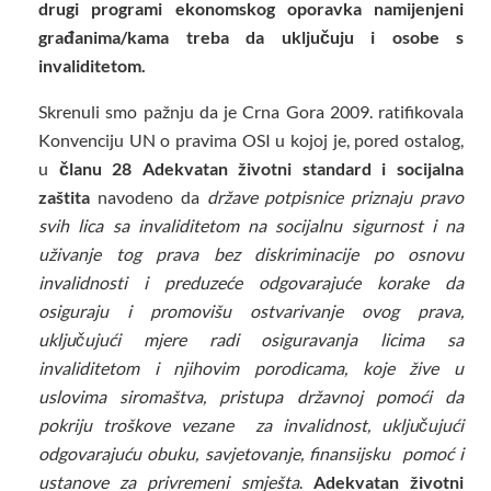
drugi programi ekonomskog oporavka namijenjeni
građanima/kama treba da uključuju i osobe s
invaliditetom.
Skrenuli smo pažnju da je Crna Gora 2009. ratifikovala
Konvenciju UN o pravima OSI u kojoj je, pored ostalog,
u
članu 28 Adekvatan životni standard i socijalna
zaštita
navodeno da
države potpisnice priznaju pravo
svih lica sa invaliditetom na socijalnu sigurnost i na
uživanje tog prava bez diskriminacije po osnovu
invalidnosti i preduzeće odgovarajuće korake da
osiguraju i promovišu ostvarivanje ovog prava,
uključujući mjere radi osiguravanja licima sa
invaliditetom i njihovim porodicama, koje žive u
uslovima siromaštva, pristupa državnoj pomoći da
pokriju troškove vezane za invalidnost, uključujući
odgovarajuću obuku, savjetovanje, finansijsku pomoć i
ustanove za privremeni smješta
.
Adekvatan životni