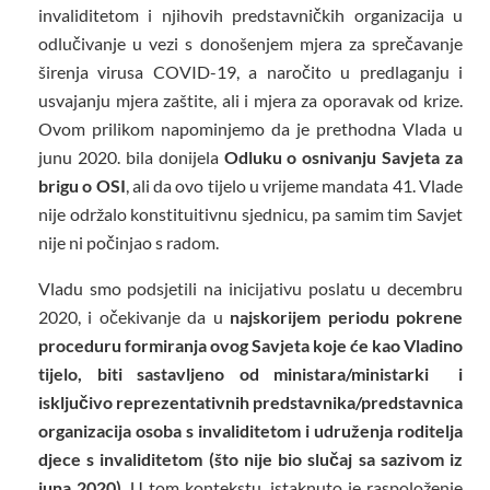
invaliditetom i njihovih predstavničkih organizacija u
odlučivanje u vezi s donošenjem mjera za sprečavanje
širenja virusa COVID-19, a naročito u predlaganju i
usvajanju mjera zaštite, ali i mjera za oporavak od krize.
Ovom prilikom napominjemo da je prethodna Vlada u
junu 2020. bila donijela
Odluku o osnivanju Savjeta za
brigu o OSI
, ali da ovo tijelo u vrijeme mandata 41. Vlade
nije održalo konstituitivnu sjednicu, pa samim tim Savjet
nije ni počinjao s radom.
Vladu smo podsjetili na inicijativu poslatu u decembru
2020, i očekivanje da u
najskorijem periodu pokrene
proceduru formiranja ovog Savjeta koje će kao Vladino
tijelo, biti sastavljeno od ministara/ministarki i
isključivo reprezentativnih predstavnika/predstavnica
organizacija osoba s invaliditetom i udruženja roditelja
djece s invaliditetom (što nije bio slučaj sa sazivom iz
juna 2020)
. U tom kontekstu, istaknuto je raspoloženje