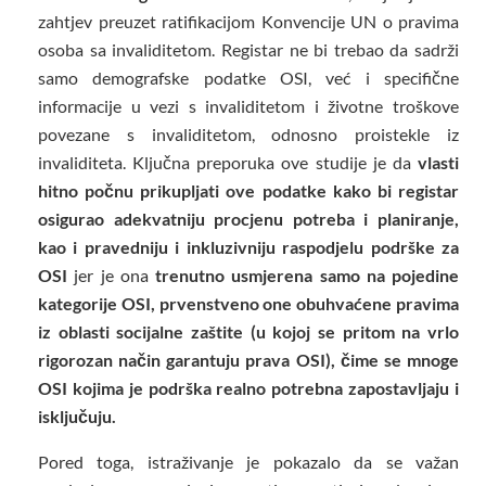
zahtjev preuzet ratifikacijom Konvencije UN o pravima
osoba sa invaliditetom. Registar ne bi trebao da sadrži
samo demografske podatke OSI, već i specifične
informacije u vezi s invaliditetom i životne troškove
povezane s invaliditetom, odnosno proistekle iz
invaliditeta. Ključna preporuka ove studije je da
vlasti
hitno počnu prikupljati ove podatke kako bi registar
osigurao adekvatniju procjenu potreba i planiranje,
kao i pravedniju i inkluzivniju raspodjelu podrške za
OSI
jer je ona
trenutno usmjerena samo na pojedine
kategorije OSI, prvenstveno one obuhvaćene pravima
iz oblasti socijalne zaštite (u kojoj se pritom na vrlo
rigorozan način garantuju prava OSI), čime se mnoge
OSI kojima je podrška realno potrebna zapostavljaju i
isključuju.
Pored toga, istraživanje je pokazalo da se važan