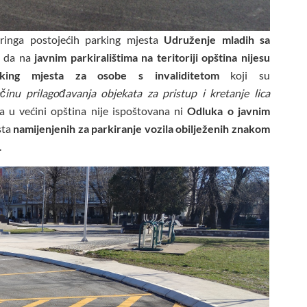
ringa postojećih parking mjesta
Udruženje mladih sa
e da na
javnim parkiralištima na teritoriji opština nijesu
arking mjesta za osobe s invaliditetom
koji su
činu prilagođavanja objekata za pristup i kretanje lica
a u većini opština nije ispoštovana ni
Odluka o javnim
sta
namijenjenih za parkiranje vozila obilježenih znakom
.