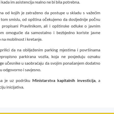
 kada im asistencija realno ne bi bila potrebna.
ima od kojih je zatraženo da postupe u skladu s važećim
U tom smislu, od opština očekujemo da dosljednije počnu
u propisani Pravilnikom, ali i opštinske odluke o javnim
tom omogućie da samostalno i bezbjedno koriste javne
 na mobilnost i kretanje.
rilici da na obilježenim parking mjestima i površinama
propisno parkirana vozila, koja ne posjeduju oznaku
uge učesnike u saobraćaju da svojim ponašanjem dodatno
ju odgovorno i savjesno.
ena je uz podršku
Ministarstva kapitalnih investicija
, a
u inicijativa.