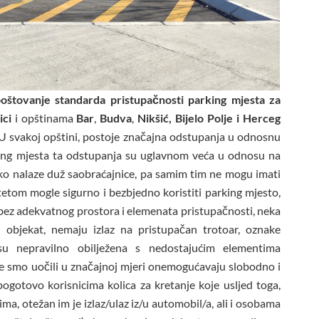
 poštovanje standarda pristupačnosti parking mjesta za
ci
i opštinama
Bar
,
Budva
,
Nikšić, Bijelo Polje i Herceg
 U svakoj opštini, postoje značajna odstupanja u odnosnu
rking mjesta ta odstupanja su uglavnom veća u odnosu na
tko nalaze duž saobraćajnice, pa samim tim ne mogu imati
etom mogle sigurno i bezbjedno koristiti parking mjesto,
i bez adekvatnog prostora i elemenata pristupačnosti, neka
u objekat, nemaju izlaz na pristupačan trotoar, oznake
 su nepravilno obilježena s nedostajućim elementima
je smo uočili u značajnoj mjeri onemogućavaju slobodno i
ogotovo korisnicima kolica za kretanje koje usljed toga,
ma, otežan im je izlaz/ulaz iz/u automobil/a, ali i osobama