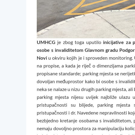
UMHCG
je zbog toga uputilo
inicijative za
osobe s invaliditetom
Glavnom gradu Podgori
Novi
u okviru kojih je i sproveden monitoring.
na propise, a kada je riječ o dimenzijama pa
propisane standarde; parking mjesta se nerije
dovoljan međuprostor kako bi osobe s invalidit
neka se nalaze u nizu drugih parking mjesta, al
parking mjesta nijesu uvijek najbliže ulazu 
pristupačnosti su blijede, parking mjesta
pristupačnosti i dr. Navedene nepravilnosti ko
bezbjedno kretanje osobama s invaliditetom, p
nemaju dovoljno prostora za manipulaciju kolici