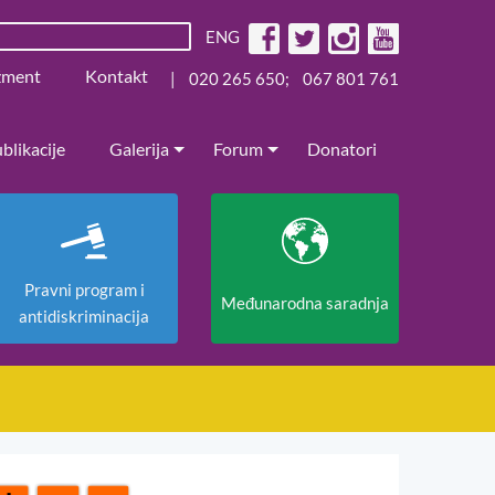
ENG
žment
Kontakt
|
020 265 650
;
067 801 761
blikacije
Galerija
Forum
Donatori
Pravni program i
Međunarodna saradnja
antidiskriminacija