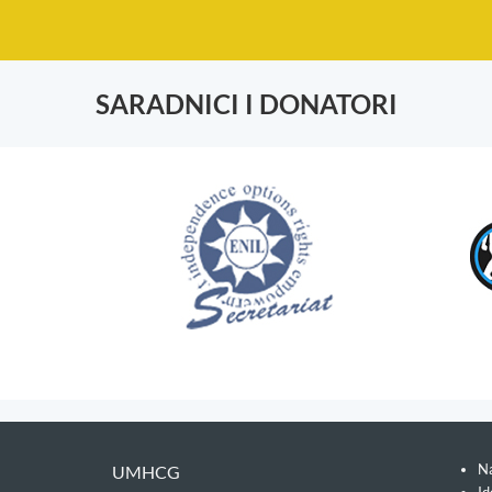
SARADNICI I DONATORI
Na
UMHCG