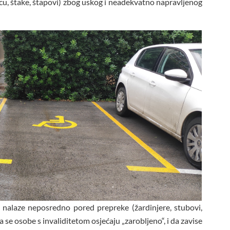
cu, štake, štapovi) zbog uskog i neadekvatno napravljenog
 nalaze neposredno pored prepreke (žardinjere, stubovi,
da se osobe s invaliditetom osjećaju „zarobljeno“, i da zavise