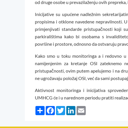
od druge osobe u prevazilaženju ovih prepreka, i
Inicijative su upućene nadležnim sekretarijat
propisima i otklone navedene nepravilnosti. 
primjenjivati standarde pristupačnosti koji s
parkiralištima kako bi osobama s invalidite
površine i prostore, odnosno da ostvaruju pravo
Kako smo u toku monitoringa a i redovno u p
namijenjenim za kretanje OSI zateknemo ne
pristupačnosti, ovim putem apelujemo i na dr
ne ugrožavaju položaj OSI, već da sami postupa
Aktivnost monitoringa i inicijativa sproved
UMHCG će i u narednom periodu pratiti realizacij
Share
Facebook
Twitter
LinkedIn
Email