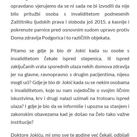
opravdano vjerujemo da se ni sada ne bi izvodili da nije
bilo pritužbi osoba s invaliditetom podnesenih
Zaštitniku ljudskih prava i sloboda još 2015. a kasnije i
pokrenute parnice pred osnovnim sudom upravo protiv
Doma zdravlja Podgorica i to različitih objekata.
Pitamo se gdje je bio dr Jokić kada su osobe s
invaliditetom čekale ispred stepenica, ili ispred
zaključanih vrata sporednih ulaza nekih domova zdravlja
jer na glavne, ravnopravno s drugim pacijentima, nijesu
mogli ući? Gdje je bio dr Jokić kada su se nekim osobama
s invaliditetom, koje su nam svjedočile o svojim ličnim
iskustvima, krv i drugi nalazi uzimali na trotoaru ispred
ulaza? I gdje je bio da se informiše i upozna sa stanjem i
zakonskim obavezama kad je došao na čelo tako važne
institucije?
Doktore Jokiću, mi smo sve te godine već čekali, odbijali