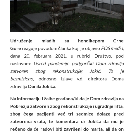
Udruženje mladih sa hendikepom Crne
Gore
reaguje povodom članka koji je objavio
FOS media
,
dana 20. februara 2021. u rubrici Društvo, pod
naslovom:
Usred pandemije podgorički Dom zdravlja
zatvoren zbog rekonstrukcije; Jokić: To je
besmisleno
,
odnosno izjave v.d. direktora Doma
zdravllja
Danila Jokića.
Na informaciju i žalbe građana/ki da je Dom zdravlja na
Pobrežju zatvoren zbog rekonstrukcije i ugradnje lifta,
zbog čega pacijenti već tri sedmice dolaze pred
zatvorena vrata, te komentara dr Jokića da mu je
rečeno da će radovi biti završeni do marta, ali da on