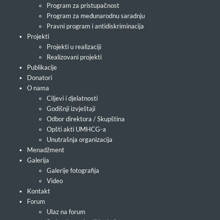
Program za pristupačnost
Program za međunarodnu saradnju
Pravni program i antidiskriminacija
Projekti
Projekti u realizaciji
Realizovani projekti
Publikacije
Donatori
O nama
Ciljevi i djelatnosti
Godišnji izvještaji
Odbor direktora / Skupština
Opšti akti UMHCG-a
Unutrašnja organizacija
Menadžment
Galerija
Galerije fotografija
Video
Kontakt
Forum
Ulaz na forum