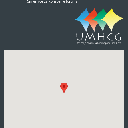
Smjernice za korišćenje foruma