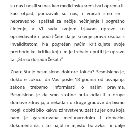
su nas i nosili su nas kao medicinska sredstva i opremu ili
kao otpad, ponižavali su nas, i vraćali smo se i
nepravedno ispaštali za nečije nečinjenje i pogrešno
činjenje, a Vi sada svojom izjavom upravo to
opravdavate i podstičete dalje kršenje prava osoba s
invaliditetom. Na pogrešan način kritikujete svoje
prethodnike, kritika koju im je trebalo uputiti je upravo
ta: „Šta su do sada čekali?“
Znate šta je besmisleno, doktore Jokiću? Besmisleno je,
doktore Jokiću, da Vas posle 13 godina od usvajanja
zakona trebamo informisati o našim pravima.
Besmisleno je da smo stotine puta odlazili u druge
domove zdravlja, a nekada i u druge gradove da bismo
mogli dobiti bilo kakvu zdravstvenu zaštitu jer onu koja
nam je garantovana međunarodnim i domaćim
dokumentima, i to najbliže mjestu boravka, ni dalje