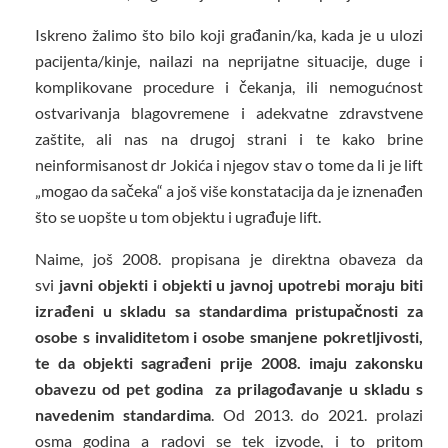
Iskreno žalimo što bilo koji građanin/ka, kada je u ulozi
pacijenta/kinje, nailazi na neprijatne situacije, duge i
komplikovane procedure i čekanja, ili nemogućnost
ostvarivanja blagovremene i adekvatne zdravstvene
zaštite, ali nas na drugoj strani i te kako brine
neinformisanost dr Jokića i njegov stav o tome da li je lift
„mogao da sačeka“ a još više konstatacija da je iznenađen
što se uopšte u tom objektu i ugrađuje lift.
Naime, još 2008. propisana je direktna obaveza da
svi
javni objekti i objekti u javnoj upotrebi moraju biti
izrađeni u skladu sa standardima pristupačnosti za
osobe s invaliditetom i osobe smanjene pokretljivosti,
te da objekti sagrađeni prije 2008. imaju zakonsku
obavezu od pet go
dina za prilagođavanje u skladu s
navedenim standardima
. Od 2013. do 2021. prolazi
osma godina a radovi se tek izvode, i to pritom