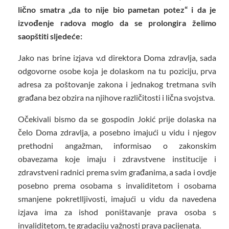
lično smatra „da to nije bio pametan potez“ i da je
izvođenje radova moglo da se prolongira želimo
saopštiti sljedeće:
Jako nas brine izjava v.d direktora Doma zdravlja, sada
odgovorne osobe koja je dolaskom na tu poziciju, prva
adresa za poštovanje zakona i jednakog tretmana svih
građana bez obzira na njihove različitosti i lična svojstva.
Očekivali bismo da se gospodin Jokić prije dolaska na
čelo Doma zdravlja, a posebno imajući u vidu i njegov
prethodni angažman, informisao o zakonskim
obavezama koje imaju i zdravstvene institucije i
zdravstveni radnici prema svim građanima, a sada i ovdje
posebno prema osobama s invaliditetom i osobama
smanjene pokretlljivosti, imajući u vidu da navedena
izjava ima za ishod poništavanje prava osoba s
invaliditetom, te gradaciju važnosti prava pacijenata.