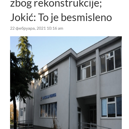
zbog rekonstrukcije;
Jokić: To je besmisleno
22 фебруара, 2021 10:16 am