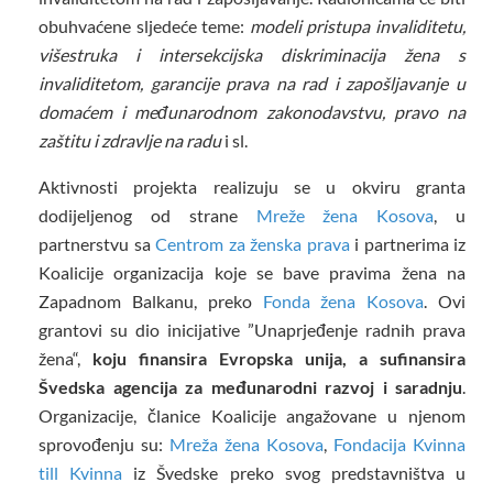
obuhvaćene sljedeće teme:
modeli pristupa invaliditetu,
višestruka i intersekcijska diskriminacija žena s
invaliditetom, garancije prava na rad i zapošljavanje u
domaćem i međunarodnom zakonodavstvu, pravo na
zaštitu i zdravlje na radu
i sl.
Aktivnosti projekta realizuju se u okviru granta
dodijeljenog od strane
Mreže žena Kosova
, u
partnerstvu sa
Centrom za ženska prava
i partnerima iz
Koalicije organizacija koje se bave pravima žena na
Zapadnom Balkanu, preko
Fonda žena Kosova
. Ovi
grantovi su dio inicijative ”Unaprjeđenje radnih prava
žena“,
koju finansira Evropska unija, a sufinansira
Švedska agencija za međunarodni razvoj i saradnju
.
Organizacije, članice Koalicije angažovane u njenom
sprovođenju su:
Mreža žena Kosova
,
Fondacija Kvinna
till Kvinna
iz Švedske preko svog predstavništva u