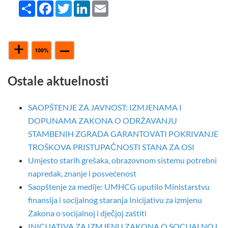
Share
Facebook
Twitter
LinkedIn
Email
Ostale aktuelnosti
SAOPŠTENJE ZA JAVNOST: IZMJENAMA I
DOPUNAMA ZAKONA O ODRŽAVANJU
STAMBENIH ZGRADA GARANTOVATI POKRIVANJE
TROŠKOVA PRISTUPAČNOSTI STANA ZA OSI
Umjesto starih grešaka, obrazovnom sistemu potrebni
napredak, znanje i posvećenost
Saopštenje za medije: UMHCG uputilo Ministarstvu
finansija i socijalnog staranja Inicijativu za izmjenu
Zakona o socijalnoj i dječjoj zaštiti
INICIJATIVA ZA IZMJENU ZAKONA O SOCIJALNOJ