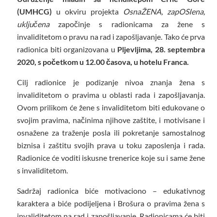
(UMHCG)
u okviru projekta
OsnaŽENA, zapOSIena,
uključena
započinje s radionicama za žene s
invaliditetom o pravu na rad i zapošljavanje. Tako će prva
radionica biti organizovana u
Pljevljima, 28. septembra
2020, s početkom u 12.00 časova, u hotelu Franca.
Cilj radionice je podizanje nivoa znanja žena s
invaliditetom o pravima u oblasti rada i zapošljavanja.
Ovom prilikom će žene s invaliditetom biti edukovane o
svojim pravima, načinima njihove zaštite, i motivisane i
osnažene za traženje posla ili pokretanje samostalnog
biznisa i zaštitu svojih prava u toku zaposlenja i rada.
Radionice će voditi iskusne trenerice koje su i same žene
s invaliditetom.
Sadržaj radionica biće motivaciono – edukativnog
karaktera a biće podijeljena i Brošura o pravima žena s
invaliditetom na rad i zapošljavanje. Radionicama će biti