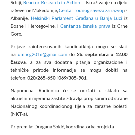
Srbiji,
Reactor Research in Action
– Istraživanje na djelu
iz Severne Makedonije,
Centar rodnog saveza za razvoj
iz
Albanije,
Helsinški Parlament Građana u Banja Luci
iz
Bosne i Hercegovine, i
Centar za ženska prava
iz Crne
Gore.
Prijave zainteresovanih kandidatkinja mogu se slati
na
umhcg2016@gmail.com
do
26. septembra u 12.00
časova
, a za sva dodatna pitanja organizacione i
tehničke prirode informacije se mogu dobiti na
telefon:
020/265-650 i 069/385-981.
Napomena: Radionica će se održati u skladu sa
aktuelnim mjerama zaštite zdravlja propisanim od strane
Nacionalnog koordinacionog tijela za zarazne bolesti
(NKT-a).
Pripremila: Dragana Sokić, koordinatorka projekta