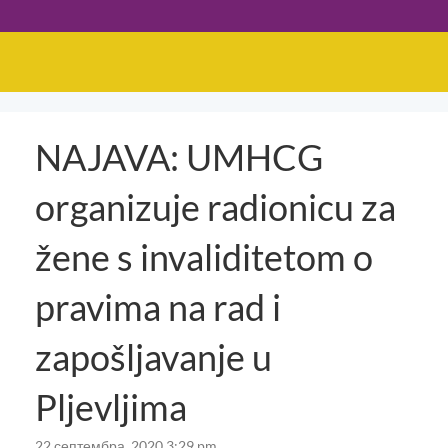
NAJAVA: UMHCG
organizuje radionicu za
žene s invaliditetom o
pravima na rad i
zapošljavanje u
Pljevljima
22 септембра, 2020 3:29 pm