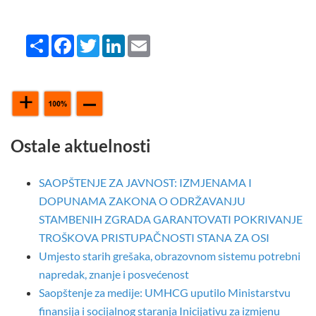
Share
Facebook
Twitter
LinkedIn
Email
Ostale aktuelnosti
SAOPŠTENJE ZA JAVNOST: IZMJENAMA I
DOPUNAMA ZAKONA O ODRŽAVANJU
STAMBENIH ZGRADA GARANTOVATI POKRIVANJE
TROŠKOVA PRISTUPAČNOSTI STANA ZA OSI
Umjesto starih grešaka, obrazovnom sistemu potrebni
napredak, znanje i posvećenost
Saopštenje za medije: UMHCG uputilo Ministarstvu
finansija i socijalnog staranja Inicijativu za izmjenu