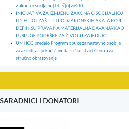
Zakona o socijalnoj i dječjoj zaštiti
INICIJATIVA ZA IZMJENU ZAKONA O SOCIJALNOJ
I DJEČJOJ ZAŠTITI I PODZAKONSKIH AKATA KOJI
DEFINIŠU PRAVA NA MATERIJALNA DAVANJA KAO
I USLUGE PODRŠKE ZA ŽIVOT U ZAJEDNICI
UMHCG predalo Program obuke za nastavno osoblje
za akreditaciju kod Zavoda za školstvo i Centra za
stručno obrazovanje
SARADNICI I DONATORI