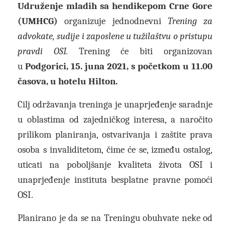
Udruženje mladih sa hendikepom Crne Gore
(UMHCG)
organizuje jednodnevni
Trening za
advokate, sudije i zaposlene u tužilaštvu o pristupu
pravdi OSI.
Trening će biti organizovan
u
Podgorici, 15. juna 2021, s početkom u 11.00
časova, u hotelu Hilton.
Cilj održavanja treninga je unaprjeđenje saradnje
u oblastima od zajedničkog interesa, a naročito
prilikom planiranja, ostvarivanja i zaštite prava
osoba s invaliditetom, čime će se, između ostalog,
uticati na poboljšanje kvaliteta života OSI i
unaprjeđenje instituta besplatne pravne pomoći
OSI.
Planirano je da se na Treningu obuhvate
neke od