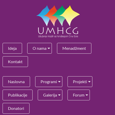
Ideja
O nama
Menadžment
Kontakt
Naslovna
Programi
Projekti
Publikacije
Galerija
Forum
Donatori