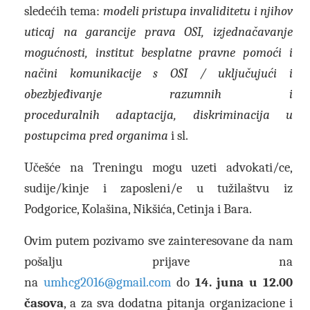
sledećih tema:
modeli pristupa invaliditetu
i njihov
uticaj na garancije prava OSI
, izjednačavanje
mogućnosti, institut besplatne pravne pomoći i
načini komunikacije s OSI /
uključujući i
obezbjeđivanje razumnih
i
proceduralnih
adaptacija
, diskriminacija u
postupcima pred organima
i sl.
Učešće na Treningu mogu uzeti advokati/ce,
sudije/kinje i zaposleni/e u tužilaštvu iz
Podgorice, Kolašina, Nikšića, Cetinja i Bara.
Ovim putem pozivamo sve zainteresovane da nam
pošalju prijave na
na
umhcg2016@gmail.com
do
14. juna u 12.00
časova
, a za sva dodatna pitanja organizacione i