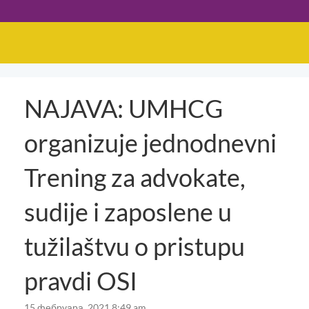
NAJAVA: UMHCG
organizuje jednodnevni
Trening za advokate,
sudije i zaposlene u
tužilaštvu o pristupu
pravdi OSI
15 фебруара, 2021 8:49 am