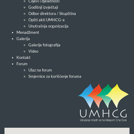
Ciljevi i djelatnosti
Godišnji izvještaji
Odbor direktora / Skupština
Opšti akti UMHCG-a
Unutrašnja organizacija
Menadžment
Galerija
Galerije fotografija
Video
Kontakt
Forum
Ulaz na forum
Smjernice za korišćenje foruma