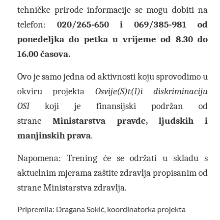
tehničke prirode informacije se mogu dobiti na
telefon:
020/265-650 i 069/385-981 od
ponedeljka do petka u vrijeme od 8.30 do
16.00 časova.
Ovo je samo jedna od aktivnosti koju sprovodimo u
okviru projekta
Osvije(S)t(I)i diskriminaciju
OSI
koji je finansijski podržan od
strane
Ministarstva pravde, ljudskih i
manjinskih prava
.
Napomena: Trening će se održati u skladu s
aktuelnim mjerama zaštite zdravlja propisanim od
strane Ministarstva zdravlja.
Pripremila: Dragana Sokić, koordinatorka projekta