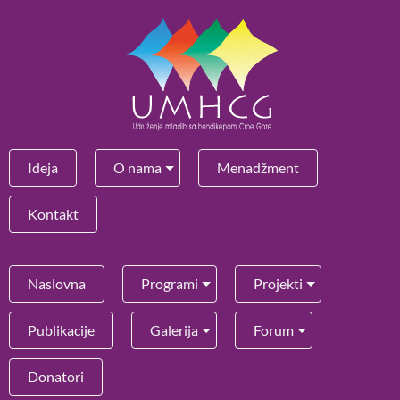
Ideja
O nama
Menadžment
Kontakt
Naslovna
Programi
Projekti
Publikacije
Galerija
Forum
Donatori