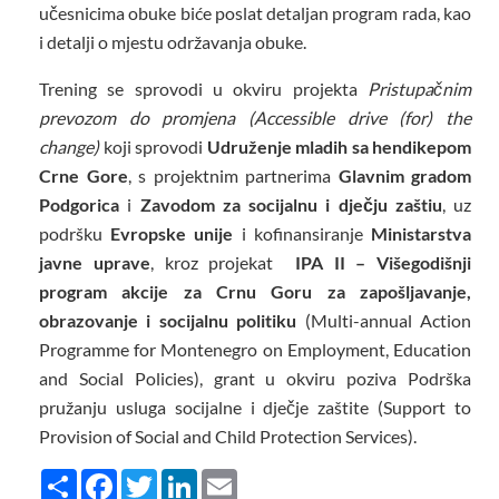
učesnicima obuke biće poslat detaljan program rada, kao
i detalji o mjestu održavanja obuke.
Trening se sprovodi u okviru projekta
Pristupačnim
prevozom do promjena (Accessible drive (for) the
change)
koji sprovodi
Udruženje mladih sa hendikepom
Crne Gore
, s projektnim partnerima
Glavnim gradom
Podgorica
i
Zavodom za socijalnu i dječju zaštiu
, uz
podršku
Evropske unije
i kofinansiranje
Ministarstva
javne uprave
, kroz projekat
IPA II – Višegodišnji
program akcije za Crnu Goru za zapošljavanje,
obrazovanje i socijalnu politiku
(Multi-annual Action
Programme for Montenegro on Employment, Education
and Social Policies), grant u okviru poziva Podrška
pružanju usluga socijalne i dječje zaštite (Support to
Provision of Social and Child Protection Services).
Share
Facebook
Twitter
LinkedIn
Email