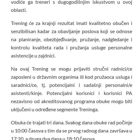
vodiće ga treneri s dugogodišnjim iskustvom u ovoj
oblasti.
Trening će za krajnji rezultat imati kvalitetno obučen i
senzibilisan kadar za obavljanje poslova koji se odnose
na planiranje, obezbjeđivanje, pružanje, nadgledanje i
kontrolu kvaliteta rada i pružanja usluge personalne
asistencije u zajdnici.
Na ovaj Trening se mogu prijaviti stručni radnici/ce
zaposleni u državnim organima ili kod pružaoca usluga i
saradnici/ce, tj. potencijalni i sadašnji personalni/e
asistenti/kinje. Potencijalni korisnici i korisnici PA
nezavisno od akreditovanog programa obuke mogu biti
uključeni u određene segmente Treninga.
Obuka će trajati tri dana. Svakog dana obuke rad počinje
u 10:00 časova s tim da se prvog radnog dana završava u
17:20, a druga dva dana u 18:10 časova.