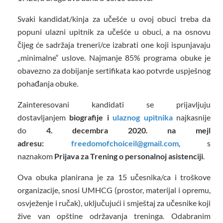
Svaki kandidat/kinja za učešće u ovoj obuci treba da
popuni ulazni upitnik za učešće u obuci, a na osnovu
čijeg će sadržaja treneri/ce izabrati one koji ispunjavaju
„minimalne“ uslove. Najmanje 85% programa obuke je
obavezno za dobijanje sertifikata kao potvrde uspješnog
pohađanja obuke.
Zainteresovani kandidati se prijavljuju
dostavljanjem
biografije i
ulaznog upitnika
najkasnije
do
4. decembra 2020. na mejl
adresu:
freedomofchoiceil@gmail.com
, s
naznakom
Prijava za Trening o personalnoj asistenciji
.
Ova obuka planirana je za 15 učesnika/ca i troškove
organizacije, snosi UMHCG (prostor, materijal i opremu,
osvježenje i ručak), uključujući i smještaj za učesnike koji
žive van opštine održavanja treninga. Odabranim