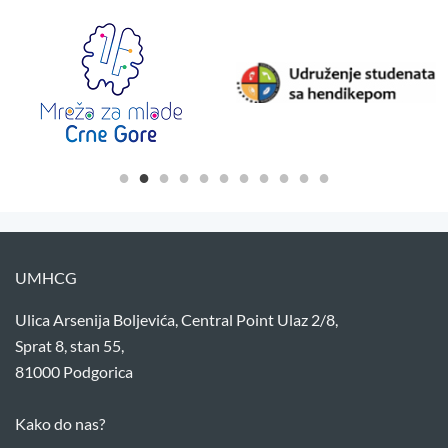
UMHCG
Ulica Arsenija Boljevića, Central Point Ulaz 2/8,
Sprat 8, stan 55,
81000 Podgorica
Kako do nas?