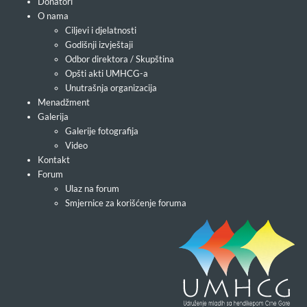
Donatori
O nama
Ciljevi i djelatnosti
Godišnji izvještaji
Odbor direktora / Skupština
Opšti akti UMHCG-a
Unutrašnja organizacija
Menadžment
Galerija
Galerije fotografija
Video
Kontakt
Forum
Ulaz na forum
Smjernice za korišćenje foruma