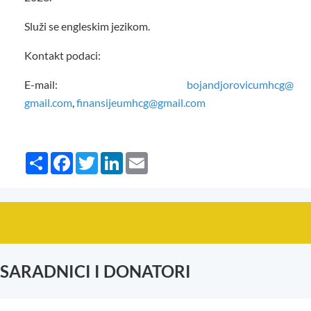
Služi se engleskim jezikom.
Kontakt podaci:
E-mail:
bojandjorovicumhcg@
gmail.com
,
finansijeumhcg@
gmail.com
Share
Facebook
Twitter
LinkedIn
Email
SARADNICI I DONATORI