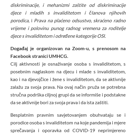
diskriminacije, i mehanizmi zaštite od diskriminacije
djece i mladih s invaliditetom i članova njihovih
porodica,
i
Prava na plaćeno odsustvo, skraćeno radno
vrijeme i polovinu punog radnog vremena za roditelje
djece s invaliditetom i određene kategorije OSI.
Događaj je organizovan na Zoom-u, s prenosom na
Facebook stranici UMHCG.
Cilj aktivnosti je osnaživanje osoba s invaliditetom, s
posebnim naglaskom na djecu i mlade s invaliditetom,
kao i na djevojčice i žene s invaliditetom, da se aktivnije
zalažu za svoja prava. Na ovaj način pruža se potrebna
stručna podrška ciljnoj grupi da se informiše i podstakne
da se aktivnije bori za svoja prava i da ista zaštiti.
Besplatnim pravnim savjetovanjem obuhvataju se i
porodice osoba s invaliditetom na koje pandemija i mjere
sprečavanja i oporavka od COVID-19 neprimjereno