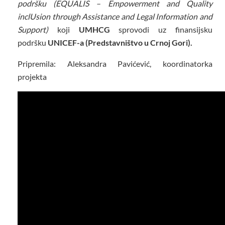
podršku (EQUALIS – Empowerment and Quality
inclUsion through Assistance and Legal Information and
Support)
koji
UMHCG
sprovodi uz finansijsku
podršku
UNICEF-a (Predstavništvo u Crnoj Gori).
Pripremila: Aleksandra Pavićević, koordinatorka
projekta