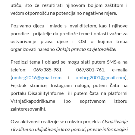
utiču, što će rezultirati njihovom boljom zaštitom i
većom otpornošću na potencijalno negativne mjere.
Pozivamo djecu i mlade s invaliditetom, kao i njihove
porodice i prijatelje da predlože teme i oblasti važne za
ostvarivanje prava djece i OSI o kojima treba
organizovati naredno
Onlajn pravno savjetovalište
.
Predlozi tema i oblasti se mogu slati putem SMS-a na
telefon: 069/385-981 i 067/801-761, e-maila
(
umhcg2016@gmail.com
i
umhcg2001@gmail.com
),
Fejsbuk stranice, Instagram naloga, putem čata na
portalu DisabilityInfo.me ili putem čata na platformi
Vršnjačkapodrška.me (po sopstvenom izboru
zainteresovanih).
Ova aktivnost realizuje se u okviru projekta
Osnaživanje
i kvalitetno uključivanje kroz pomoć, pravne informacije i