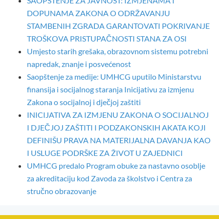
SAOPŠTENJE ZA JAVNOST: IZMJENAMA I
DOPUNAMA ZAKONA O ODRŽAVANJU
STAMBENIH ZGRADA GARANTOVATI POKRIVANJE
TROŠKOVA PRISTUPAČNOSTI STANA ZA OSI
Umjesto starih grešaka, obrazovnom sistemu potrebni
napredak, znanje i posvećenost
Saopštenje za medije: UMHCG uputilo Ministarstvu
finansija i socijalnog staranja Inicijativu za izmjenu
Zakona o socijalnoj i dječjoj zaštiti
INICIJATIVA ZA IZMJENU ZAKONA O SOCIJALNOJ
I DJEČJOJ ZAŠTITI I PODZAKONSKIH AKATA KOJI
DEFINIŠU PRAVA NA MATERIJALNA DAVANJA KAO
I USLUGE PODRŠKE ZA ŽIVOT U ZAJEDNICI
UMHCG predalo Program obuke za nastavno osoblje
za akreditaciju kod Zavoda za školstvo i Centra za
stručno obrazovanje