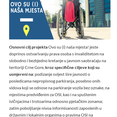
Osnovni cilj projekta
Ovo su (i) naša mjesta! jeste
doprinos ostvarivanju prava osoba s invaliditetom na
slobodno i bezbjedno kretanje u javnom saobraćaju na
teritoriji Crne Gore,
kroz specifične ciljeve koji su
usmjereni na
: podizanje svijest šire javnosti o
posledicama nepropisnog parkiranja, posebno onih
vidova koji se odnose na parkiranje vozila bez oznake, na
mjestima predviđenim za OSI, kao i na spuštenim
ivičnjacima i trotoarima odnosno pješačkim zonama;
zatim poboljšanje nivoa informisanosti zaposlenih u
državnim i lokalnim organima o pravima OSI na