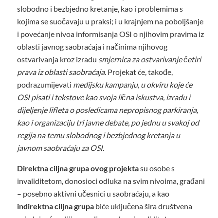
slobodno i bezbjedno kretanje, kao i problemima s
kojima se suočavaju u praksi; i u krajnjem na poboljšanje
i povećanje nivoa informisanja OSI o njihovim pravima iz
oblasti javnog saobraćaja i načinima njihovog
ostvarivanja kroz izradu
smjernica za ostvarivanje četiri
prava iz oblasti saobraćaja
. Projekat će, takođe,
podrazumijevati
medijsku kampanju, u okviru koje će
OSI pisati i tekstove kao svoja lična iskustva, izradu i
dijeljenje lifleta o posledicama nepropisnog parkiranja,
kao i organizaciju tri javne debate, po jednu u svakoj od
regija na temu slobodnog i bezbjednog kretanja u
javnom saobraćaju za OSI
.
Direktna ciljna grupa ovog projekta
su osobe s
invaliditetom, donosioci odluka na svim nivoima, građani
– posebno aktivni učesnici u saobraćaju, a kao
indirektna ciljna grupa
biće uključena šira društvena