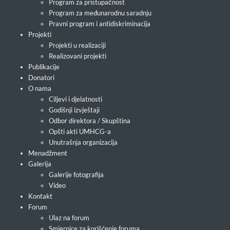
Program za pristupačnost
Program za međunarodnu saradnju
Pravni program i antidiskriminacija
Projekti
Projekti u realizaciji
Realizovani projekti
Publikacije
Donatori
O nama
Ciljevi i djelatnosti
Godišnji izvještaji
Odbor direktora / Skupština
Opšti akti UMHCG-a
Unutrašnja organizacija
Menadžment
Galerija
Galerije fotografija
Video
Kontakt
Forum
Ulaz na forum
Smjernice za korišćenje foruma