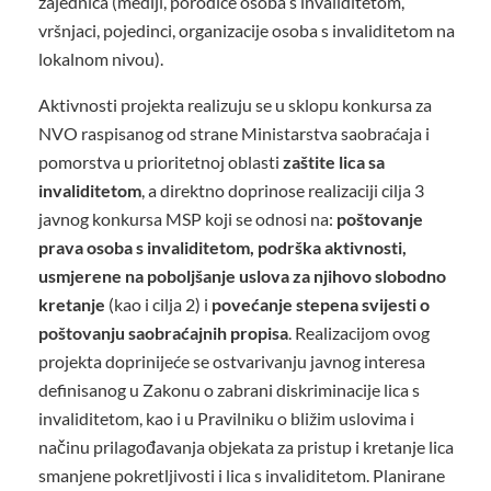
zajednica (mediji, porodice osoba s invaliditetom,
vršnjaci, pojedinci, organizacije osoba s invaliditetom na
lokalnom nivou).
Aktivnosti projekta realizuju se u sklopu konkursa za
NVO raspisanog od strane Ministarstva saobraćaja i
pomorstva u prioritetnoj oblasti
zaštite lica sa
invaliditetom
, a direktno doprinose realizaciji cilja 3
javnog konkursa MSP koji se odnosi na:
poštovanje
prava osoba s invaliditetom, podrška aktivnosti,
usmjerene na poboljšanje uslova za njihovo slobodno
kretanje
(kao i cilja 2) i
povećanje stepena svijesti o
poštovanju saobraćajnih propisa
. Realizacijom ovog
projekta doprinijeće se ostvarivanju javnog interesa
definisanog u Zakonu o zabrani diskriminacije lica s
invaliditetom, kao i u Pravilniku o bližim uslovima i
načinu prilagođavanja objekata za pristup i kretanje lica
smanjene pokretljivosti i lica s invaliditetom. Planirane