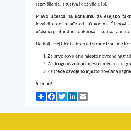
razmišljanja, iskustva i doživljaje i sl.
Pravo učešća na konkursu za esejsko takm
invaliditetom mlađe od 10 godina. Članovi 
učesnici prethodno konkurisali i koji su ranije ob
Najbolji esej biće izabran od strane tročlane K
Za
prvo osvojeno mjesto
novčana nagrad
Za
drugo osvojeno mjesto
novčana nagra
Za
treće osvojeno mjesto
novčana nagrad
Srećno!
Share
Facebook
Twitter
LinkedIn
Email