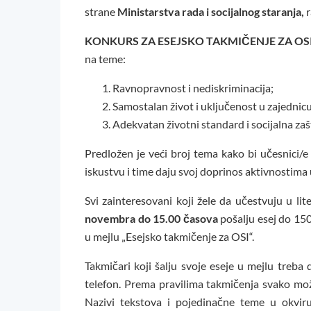
strane
Ministarstva rada i socijalnog staranja,
r
KONKURS ZA ESEJSKO TAKMIČENJE ZA OS
na teme:
Ravnopravnost i nediskriminacija;
Samostalan život i uključenost u zajednicu
Adekvatan životni standard i socijalna zašt
Predložen je veći broj tema kako bi učesnici/e 
iskustvu i time daju svoj doprinos aktivnostima 
Svi zainteresovani koji žele da učestvuju u l
novembra do 15.00 časova
pošalju esej do 150
u mejlu „Esejsko takmičenje za OSI“.
Takmičari koji šalju svoje eseje u mejlu treba 
telefon. Prema pravilima takmičenja svako mož
Nazivi tekstova i pojedinačne teme u okviru