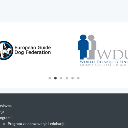
slovna
eja
ogrami
Program za obrazovanje i edukaciju