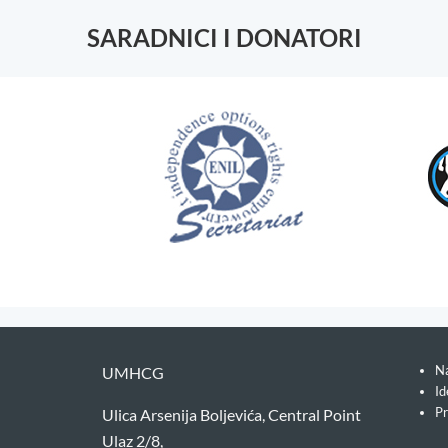
SARADNICI I DONATORI
Na
UMHCG
Id
Pr
Ulica Arsenija Boljevića, Central Point
Ulaz 2/8,