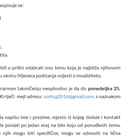
aspisuje se:
I
;
ita.
bili u prilici odabrati onu temu koja je najbliža njihovom
u okviru Mjeseca podizanja svijesti o invaliditetu.
iterarnom takmičenju neophodno je da do
ponedeljka 25.
0 riječi mejl adresu:
umhcg2016@gmail.com
, s naznakom
da napišu ime i prezime, mjesto iz kojeg dolaze i kontakt
e poslati po jedan esej na bilo koju od ponuđenih tema.
 njih mogu biti specifične, mogu se odnositi na lična