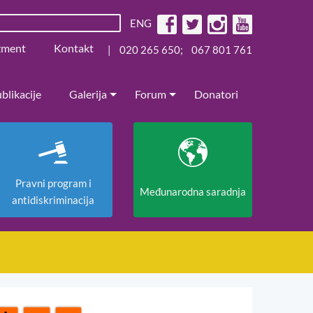
ENG
žment
Kontakt
|
020 265 650
;
067 801 761
blikacije
Galerija
Forum
Donatori
Pravni program i
Međunarodna saradnja
antidiskriminacija