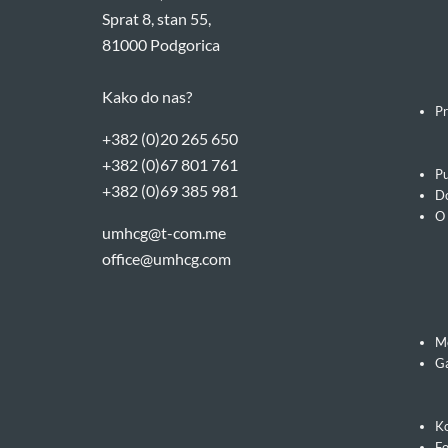
Sprat 8, stan 55,
81000 Podgorica
Kako do nas?
Pr
+382 (0)20 265 650
+382 (0)67 801 761
Pu
+382 (0)69 385 981
Do
O
umhcg@t-com.me
office@umhcg.com
M
Ga
Ko
F