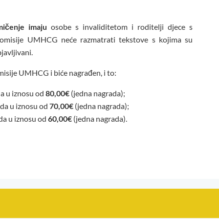
ičenje imaju
osobe s invaliditetom i roditelji djece s
komisije UMHCG neće razmatrati tekstove s kojima su
javljivani.
omisije UMHCG i biće nagrađen, i to:
a u iznosu od
80,00€
(jedna nagrada);
da u iznosu od
70,00€
(jedna nagrada);
a u iznosu od
60,00€
(jedna nagrada).