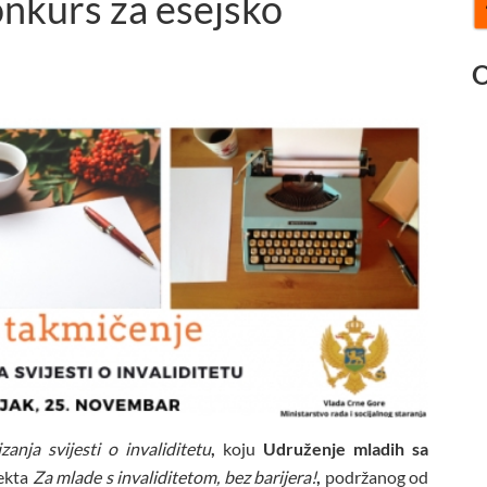
nkurs za esejsko
O
nja svijesti o invaliditetu
,
koju
Udruženje mladih sa
jekta
Za mlade s invaliditetom, bez barijera!
,
podržanog od