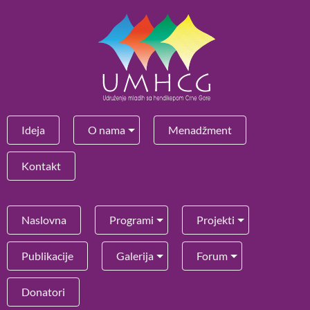
Ideja
O nama
Menadžment
Kontakt
Naslovna
Programi
Projekti
Publikacije
Galerija
Forum
Donatori