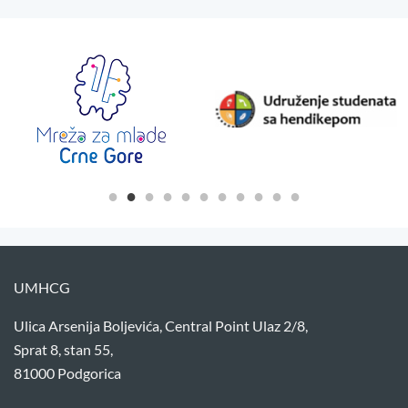
UMHCG
Ulica Arsenija Boljevića, Central Point Ulaz 2/8,
Sprat 8, stan 55,
81000 Podgorica