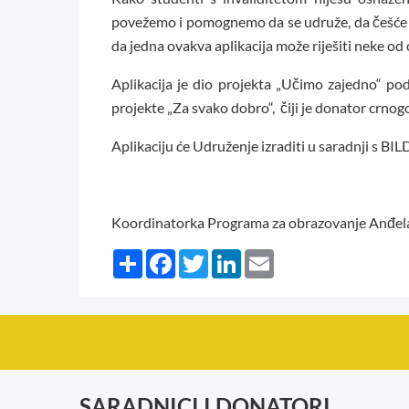
povežemo i pomognemo da se udruže, da češće 
da jedna ovakva aplikacija može riješiti neke od
Aplikacija je dio projekta „Učimo zajedno“ 
projekte „Za svako dobro“, čiji je donator crnog
Aplikaciju će Udruženje izraditi u saradnji s BI
Koordinatorka Programa za obrazovanje Anđela
Share
Facebook
Twitter
LinkedIn
Email
SARADNICI I DONATORI