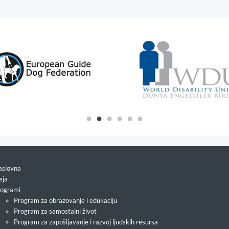
slovna
eja
ogrami
Program za obrazovanje i edukaciju
Program za samostalni život
Program za zapošljavanje i razvoj ljudskih resursa