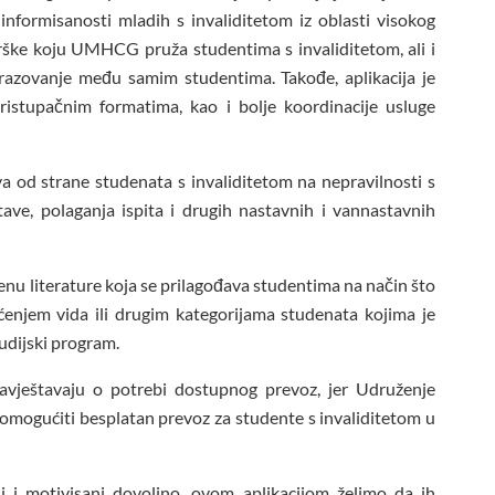
nformisanosti mladih s invaliditetom iz oblasti visokog
drške koju UMHCG pruža studentima s invaliditetom, ali i
razovanje među samim studentima. Takođe, aplikacija je
pristupačnim formatima, kao i bolje koordinacije usluge
 od strane studenata s invaliditetom na nepravilnosti s
ave, polaganja ispita i drugih nastavnih i vannastavnih
jenu literature koja se prilagođava studentima na način što
ećenjem vida ili drugim kategorijama studenata kojima je
tudijski program.
avještavaju o potrebi dostupnog prevoz, jer Udruženje
omogućiti besplatan prevoz za studente s invaliditetom u
i i motivisani dovoljno, ovom aplikacijom želimo da ih