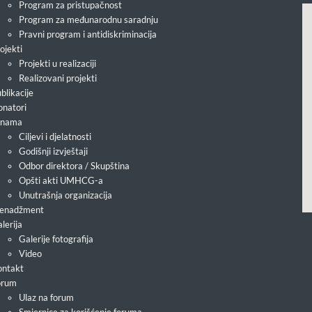
Program za pristupačnost
Program za međunarodnu saradnju
Pravni program i antidiskriminacija
ojekti
Projekti u realizaciji
Realizovani projekti
blikacije
natori
 nama
Ciljevi i djelatnosti
Godišnji izvještaji
Odbor direktora / Skupština
Opšti akti UMHCG-a
Unutrašnja organizacija
enadžment
lerija
Galerije fotografija
Video
ntakt
orum
Ulaz na forum