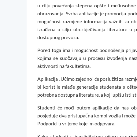
u cilju povećanja stepena opšte i međusobne i
obrazovanja. Svrha aplikacije je promocija po
mogućnost razmjene informacija važnih za ob
izrađena u cilju obezbjeđivanja literature u 
dostupnog prevoza.
Pored toga ima i mogućnost podnošenja prijava
kojima se suočavaju u procesu izvođenja nast
aktivnosti na fakultetima.
Aplikacija „Učimo zajedno“ će poslužiti za razm
bi koristile mlađe generacije studenata s ošt
potrebna dostupna literature, a koji upišu isti s
Studenti će moći putem aplikacije da nas ob
posjeduje dva pristupačna kombi vozila i može 
Podgorici u vrijeme koje im odgovara.
Kako studenti s invaliditetom nijesu osnažen