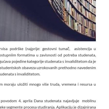
rvisa podrške (najprije: gestovni tumač, asistencija u
 dostupniim formatima u zavisnosti od potreba studenata,
ućava pojedine kategorije studenata s invaliditetom da je
 studentskoh obaveza uzrokovanih prethodno navedenim
studenata s invaliditetom.
m moraju uložiti mnogo više truda, vremena i resursa u
povodom 4. aprila Dana studenata najavljuje mobilnu
 neke segmente procesa studiranja. Aplikaciju je dizajnirana