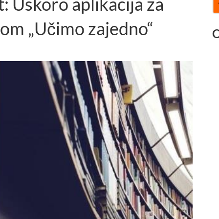
: Uskoro aplikacija za
etom „Učimo zajedno“
O