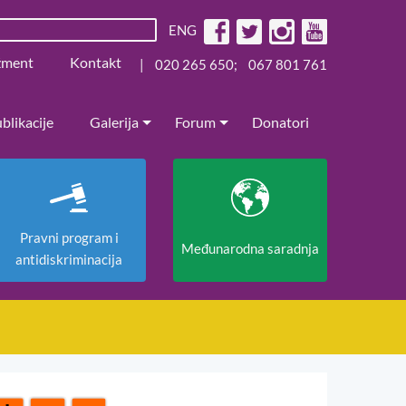
ENG
žment
Kontakt
|
020 265 650
;
067 801 761
blikacije
Galerija
Forum
Donatori
Pravni program i
Međunarodna saradnja
antidiskriminacija