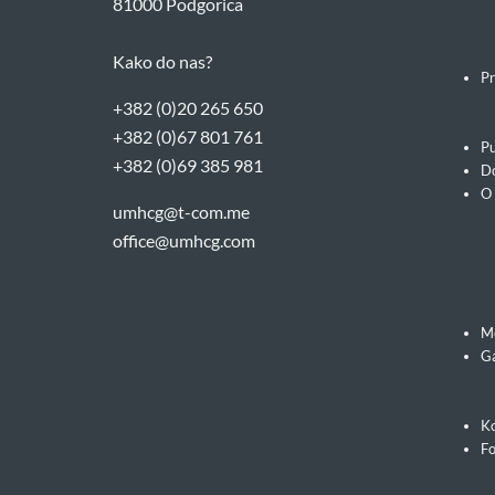
81000 Podgorica
Kako do nas?
Pr
+382 (0)20 265 650
+382 (0)67 801 761
Pu
+382 (0)69 385 981
Do
O
umhcg@t-com.me
office@umhcg.com
M
Ga
Ko
F