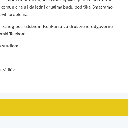
komuniciraju i da jedni drugima budu podrška. Smatramo
 ovih problema.
podržanog posredstvom Konkursa za društveno odgovorne
orski Telekom.
LD studiom.
 Miličić