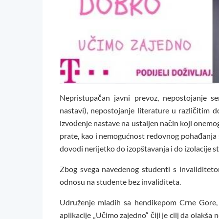
Nepristupačan javni prevoz, nepostojanje se
nastavi), nepostojanje literature u različitim
izvođenje nastave na ustaljen način koji onemog
prate, kao i nemogućnost redovnog pohađanja
dovodi nerijetko do izopštavanja i do izolacije 
Zbog svega navedenog studenti s invaliditeto
odnosu na studente bez invaliditeta.
Udruženje mladih sa hendikepom Crne Gore, 
aplikacije „Učimo zajedno“ čiji je cilj da olakša