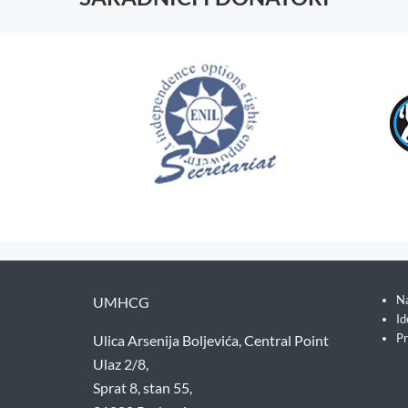
Na
UMHCG
Id
Pr
Ulica Arsenija Boljevića, Central Point
Ulaz 2/8,
Sprat 8, stan 55,