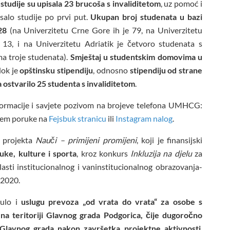
a
studije su upisala 23 brucoša s invaliditetom
, uz pomoć i
salo studije po prvi put.
Ukupan broj studenata u bazi
28
(na Univerzitetu Crne Gore ih je 79, na Univerzitetu
13, i na Univerzitetu Adriatik je četvoro studenata s
ma troje studenata).
Smještaj u studentskim domovima u
dok je
opštinsku stipendiju
, odnosno
stipendiju od strane
 ostvarilo 25 studenta s invaliditetom
.
nformacije i savjete pozivom na brojeve telefona UMHCG:
njem poruke na
Fejsbuk stranicu
ili
Instagram nalog
.
u projekta
Nauči – primijeni promijeni
, koji je finansijski
uke, kulture i sporta
, kroz konkurs
Inkluzija na djelu
za
sti institucionalnog i vaninstitucionalnog obrazovanja-
 2020.
nulo i
uslugu prevoza „od vrata do vrata“ za osobe s
u na teritoriji Glavnog grada Podgorica, čije dugoročno
 Glavnog grada nakon završetka projektne aktivnosti
.