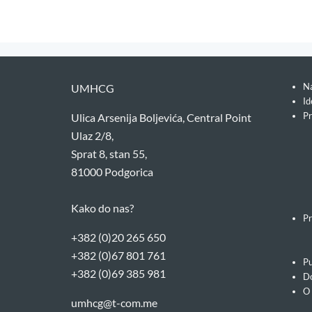
Na
UMHCG
Id
Pr
Ulica Arsenija Boljevića, Central Point
Ulaz 2/8,
Sprat 8, stan 55,
81000 Podgorica
Kako do nas?
Pr
+382 (0)20 265 650
+382 (0)67 801 761
Pu
+382 (0)69 385 981
Do
O
umhcg@t-com.me