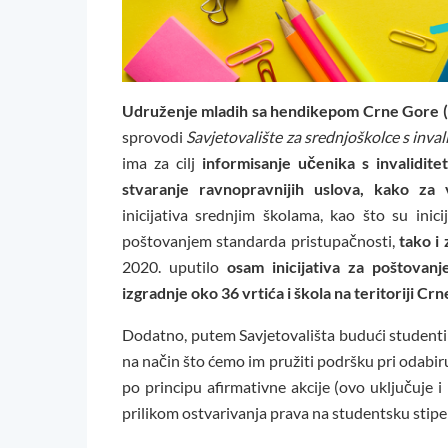
Udruženje mladih sa hendikepom Crne Gor
sprovodi
Savjetovalište za srednjoškolce s inva
ima za cilj
informisanje učenika s invalidit
stvaranje ravnopravnijih uslova, kako za 
inicijativa srednjim školama, kao što su ini
poštovanjem standarda pristupačnosti,
tako i
2020. uputilo
osam inicijativa za poštovanj
izgradnje oko 36 vrtića i škola na teritoriji Cr
Dodatno, putem Savjetovališta budući studenti b
na način što ćemo im pružiti podršku pri odabiru 
po principu afirmativne akcije (ovo uključuje i
prilikom ostvarivanja prava na studentsku stip