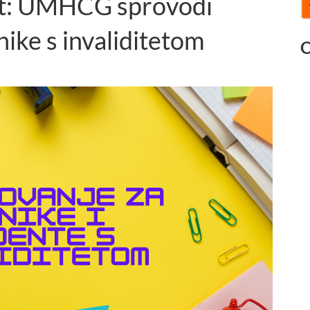
st: UMHCG sprovodi
nike s invaliditetom
O