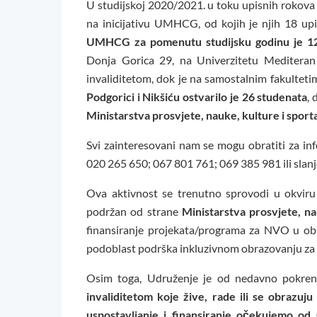
U studijskoj 2020/2021. u toku upisnih rokov
na inicijativu UMHCG, od kojih je njih 18 upi
UMHCG za pomenutu studijsku godinu je 1
Donja Gorica 29, na Univerzitetu Mediteran 
invaliditetom, dok je na samostalnim fakulteti
Podgorici i Nikšiću ostvarilo je 26 studenata
, 
Ministarstva prosvjete, nauke, kulture i sporta
Svi zainteresovani nam se mogu obratiti za i
020 265 650; 067 801 761; 069 385 981 ili sla
Ova aktivnost se trenutno sprovodi u okvir
podržan od strane
Ministarstva prosvjete, na
finansiranje projekata/programa za NVO u obla
podoblast podrška inkluzivnom obrazovanju za
Osim toga, Udruženje je od nedavno pokre
invaliditetom koje žive, rade ili se obrazuj
uspostavljanje i finansiranje očekujemo od