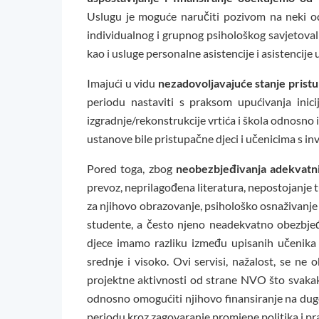
Uslugu je moguće naručiti pozivom na neki o
individualnog i grupnog psihološkog savjetova
kao i usluge personalne asistencije i asistencije 
Imajući u vidu
nezadovoljavajuće stanje prist
periodu nastaviti s praksom upućivanja inici
izgradnje/rekonstrukcije vrtića i škola odnosno
ustanove bile pristupačne djeci i učenicima s in
Pored toga, zbog
neobezbjeđivanja adekvatnih
prevoz, neprilagođena literatura, nepostojanje 
za njihovo obrazovanje, psihološko osnaživanje 
studente, a često njeno neadekvatno obezbjeđi
djece imamo razliku između upisanih učenika 
srednje i visoko. Ovi servisi, nažalost, se ne 
projektne aktivnosti od strane NVO što svaka
odnosno omogućiti njihovo finansiranje na du
periodu kroz zagovaranje promjene politika i pra