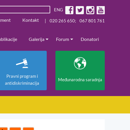
ENG
žment
Kontakt
|
020 265 650
;
067 801 761
blikacije
Galerija
Forum
Donatori
Pravni program i
Međunarodna saradnja
antidiskriminacija