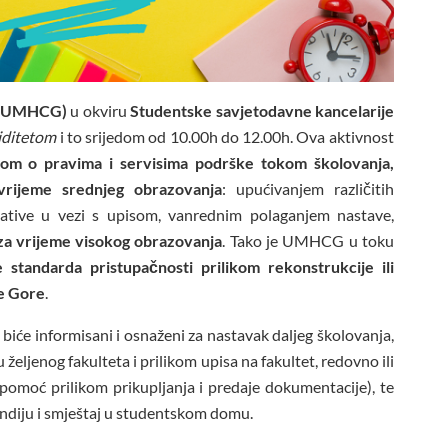
e (UMHCG)
u okviru
Studentske savjetodavne kancelarije
liditetom
i to srijedom od 10.00h do 12.00h. Ova aktivnost
etom o pravima i servisima podrške tokom školovanja,
vrijeme srednjeg obrazovanja
: upućivanjem različitih
cijative u vezi s upisom, vanrednim polaganjem nastave,
 za vrijeme visokog obrazovanja
. Tako je UMHCG u toku
e standarda pristupačnosti prilikom rekonstrukcije ili
ne Gore
.
iće informisani i osnaženi za nastavak daljeg školovanja,
željenog fakulteta i prilikom upisa na fakultet, redovno ili
 pomoć prilikom prikupljanja i predaje dokumentacije), te
endiju i smještaj u studentskom domu.