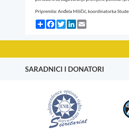
Pripremila: Anđela Miličić, koordinatorka Stud
Share
Facebook
Twitter
LinkedIn
Email
SARADNICI I DONATORI