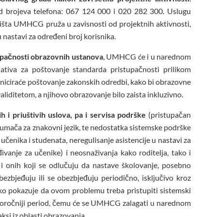
d brojeva telefona: 067 124 000 i 020 282 300. Uslugu
lišta UMHCG pruža u zavisnosti od projektnih aktivnosti,
u nastavi za određeni broj korisnika.
upačnosti obrazovnih ustanova
, UMHCG će i u narednom
jativa za poštovanje standarda pristupačnosti prilikom
 iniciraće poštovanje zakonskih odredbi, kako bi obrazovne
validitetom, a njihovo obrazovanje bilo zaista inkluzivno.
 i priuštivih uslova, pa i servisa podrške
(pristupačan
tumača za znakovni jezik, te nedostatka sistemske podrške
učenika i studenata, neregulisanje asistencije u nastavi za
vanje za učenike) i neosnaživanja kako roditelja, tako i
i onih koji se odlučuju da nastave školovanje, posebno
obezbjeđuju ili se obezbjeđuju periodično, isključivo kroz
ko pokazuje da ovom problemu treba pristupiti sistemski
goročniji period, čemu će se UMHCG zalagati u narednom
ksi iz oblasti obrazovanja.