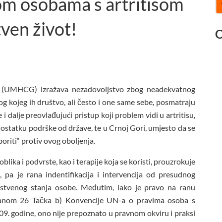
m osobama s artritisom
ven život!
O
 (UMHCG) izražava nezadovoljstvo zbog neadekvatnog
 kojeg ih društvo, ali često i one same sebe, posmatraju
i dalje preovlađujući pristup koji problem vidi u artritisu,
edostatku podrške od države, te u Crnoj Gori, umjesto da se
oriti“ protiv ovog oboljenja.
blika i podvrste, kao i terapije koja se koristi, prouzrokuje
 pa je rana indentifikacija i intervencija od presudnog
vstvenog stanja osobe. Međutim, iako je pravo na ranu
 Članom 26 Tačka b) Konvencije UN-a o pravima osoba s
009. godine, ono nije prepoznato u pravnom okviru i praksi