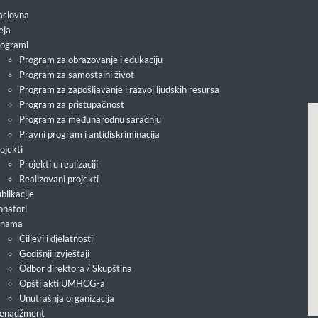
slovna
eja
ogrami
Program za obrazovanje i edukaciju
Program za samostalni život
Program za zapošljavanje i razvoj ljudskih resursa
Program za pristupačnost
Program za međunarodnu saradnju
Pravni program i antidiskriminacija
ojekti
Projekti u realizaciji
Realizovani projekti
blikacije
natori
 nama
Ciljevi i djelatnosti
Godišnji izvještaji
Odbor direktora / Skupština
Opšti akti UMHCG-a
Unutrašnja organizacija
enadžment