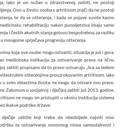
a, iako je on nužan u zdravstvenoj zaštiti, ne postoji
jenja. Ovo u životu osoba s artritisom znači da ne postoji
ćenja, te da se oštećenja, i kada se pojave suviše kasno
 medicinsku rehabilitaciju nakon punoljetstva imaju samo
ljenja i čestih akutnih stanja gotovo bespotrebna, za razliku
 u mnogome sprječava progresiju oštećenja.
a koja ove osobe mogu ostvariti, situacija je još i gora.
o medicinska indikacija za ostvarivanje prava na ličnu
ijoj zaštiti propisano da to pravo ostvaruju „lica sa teškim
s višestrukim oštećenjima prouzrokovanim artritisom, iako
ju u svim oblastima života, ne mogu da ostvare ovo pravo.
ane Zakonom o socijalnoj i dječijoj zaštiti još 2013. godine,
tritisom ne mogu im pristupiti u okviru institucija sistema
 bez ikakve podrške države.
ječije zaštite koji treba da obezbijede najviši nivo
podršku za ostvarivanje osnovnog nivoa samostalnosti i