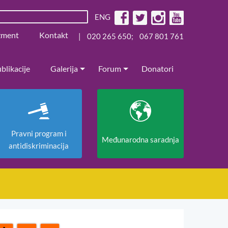
ENG
žment
Kontakt
|
020 265 650
;
067 801 761
blikacije
Galerija
Forum
Donatori
Pravni program i
Međunarodna saradnja
antidiskriminacija