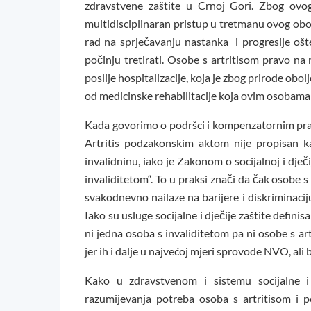
zdravstvene zaštite u Crnoj Gori. Zbog ovog
multidisciplinaran pristup u tretmanu ovog obol
rad na sprječavanju nastanka i progresije ošte
počinju tretirati. Osobe s artritisom pravo na
poslije hospitalizacije, koja je zbog prirode obo
od medicinske rehabilitacije koja ovim osobama
Kada govorimo o podršci i kompenzatornim pravim
Artritis podzakonskim aktom nije propisan ka
invalidninu, iako je Zakonom o socijalnoj i dječ
invaliditetom“. To u praksi znači da čak osobe 
svakodnevno nailaze na barijere i diskriminaci
Iako su usluge socijalne i dječije zaštite definis
ni jedna osoba s invaliditetom pa ni osobe s ar
jer ih i dalje u najvećoj mjeri sprovode NVO, ali
Kako u zdravstvenom i sistemu socijalne i d
razumijevanja potreba osoba s artritisom i 