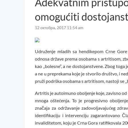
Adekvatnim pristupo
omogućiti dostojanst
12 октобра, 2017 11:54 am
Udruženje mladih sa hendikepom Crne Gore
odnosa države prema osobama s artritisom, zbog
kao „bolesne“, a ne dostojanstvene. Zbog toga je 
a ne u preprekama koje je stvorilo društvo, i n
pruži podrška osobama s artritisom, nastoji se „b
Artritis je autoimuno oboljenje koje, zavisno od o
mnoga oštećenja. To je progresivno oboljenje,
značaja za održavanje zadovoljavajućeg zdra
identifikaciju i intervenciju zagarantovano
invaliditetom, koju je Crna Gora ratifikovala 2