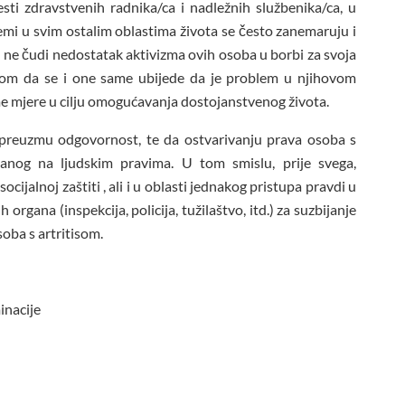
sti zdravstvenih radnika/ca i nadležnih službenika/ca, u
emi u svim ostalim oblastima života se često zanemaruju i
a ne čudi nedostatak aktivizma ovih osoba u borbi za svoja
irom da se i one same ubijede da je problem u njihovom
e mjere u cilju omogućavanja dostojanstvenog života.
a preuzmu odgovornost, te da ostvarivanju prava osoba s
anog na ljudskim pravima. U tom smislu, prije svega,
ijalnoj zaštiti , ali i u oblasti jednakog pristupa pravdi u
 organa (inspekcija, policija, tužilaštvo, itd.) za suzbijanje
soba s artritisom.
inacije