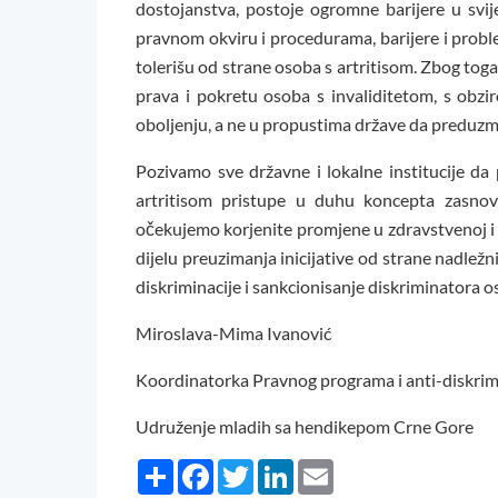
dostojanstva, postoje ogromne barijere u svije
pravnom okviru i procedurama, barijere i probl
tolerišu od strane osoba s artritisom. Zbog tog
prava i pokretu osoba s invaliditetom, s obz
oboljenju, a ne u propustima države da preduzm
Pozivamo sve državne i lokalne institucije d
artritisom pristupe u duhu koncepta zasnov
očekujemo korjenite promjene u zdravstvenoj i soc
dijelu preuzimanja inicijative od strane nadležnih
diskriminacije i sankcionisanje diskriminatora o
Miroslava-Mima Ivanović
Koordinatorka Pravnog programa i anti-diskrim
Udruženje mladih sa hendikepom Crne Gore
Share
Facebook
Twitter
LinkedIn
Email