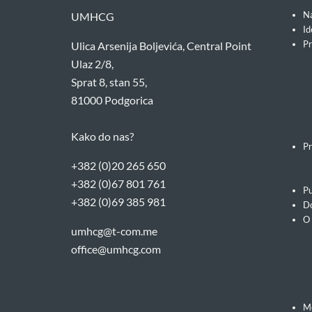
Na
UMHCG
Id
Pr
Ulica Arsenija Boljevića, Central Point
Ulaz 2/8,
Sprat 8, stan 55,
81000 Podgorica
Kako do nas?
Pr
+382 (0)20 265 650
+382 (0)67 801 761
Pu
+382 (0)69 385 981
Do
O
umhcg@t-com.me
office@umhcg.com
M