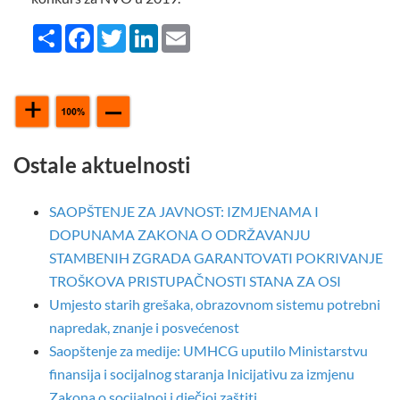
Share
Facebook
Twitter
LinkedIn
Email
Ostale aktuelnosti
SAOPŠTENJE ZA JAVNOST: IZMJENAMA I
DOPUNAMA ZAKONA O ODRŽAVANJU
STAMBENIH ZGRADA GARANTOVATI POKRIVANJE
TROŠKOVA PRISTUPAČNOSTI STANA ZA OSI
Umjesto starih grešaka, obrazovnom sistemu potrebni
napredak, znanje i posvećenost
Saopštenje za medije: UMHCG uputilo Ministarstvu
finansija i socijalnog staranja Inicijativu za izmjenu
Zakona o socijalnoj i dječjoj zaštiti