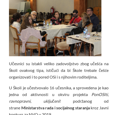
Učesnici su istakli veliko zadovoljstvo zbog učešća na
Školi ovakvog tipa, ističući da bi Škole trebale češće
organizovati i to pored OSi i s njihovim roditeljima.
U Školi je učestvovalo 16 učesnika, a sprovedena je kao
jedna od aktivnosti u okviru projekta
PonOSIti,
ravnopravni, uključeni
! podržanog od
strane
Ministarstva rada i socijalnog staranja
kroz Javni
konkurs za NVO u 2019.