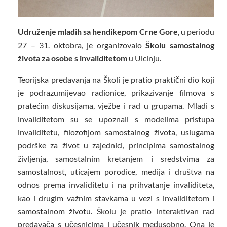
Udruženje mladih sa hendikepom Crne Gore
, u periodu
27 – 31. oktobra, je organizovalo
Školu samostalnog
života za osobe s invaliditetom
u Ulcinju.
Teorijska predavanja na Školi je pratio praktični dio koji
je podrazumijevao radionice, prikazivanje filmova s
pratećim diskusijama, vježbe i rad u grupama. Mladi s
invaliditetom su se upoznali s modelima pristupa
invaliditetu, filozofijom samostalnog života, uslugama
podrške za život u zajednici, principima samostalnog
življenja, samostalnim kretanjem i sredstvima za
samostalnost, uticajem porodice, medija i društva na
odnos prema invaliditetu i na prihvatanje invaliditeta,
kao i drugim važnim stavkama u vezi s invaliditetom i
samostalnom životu. Školu je pratio interaktivan rad
predavača s učesnicima i učesnik međusobno. Ona je