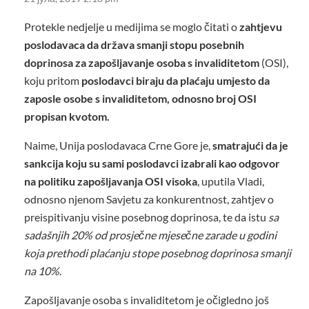
Protekle nedjelje u medijima se moglo čitati o
zahtjevu
poslodavaca da država smanji stopu posebnih
doprinosa za zapošljavanje osoba s invaliditetom
(OSI),
koju pritom
poslodavci biraju da plaćaju umjesto da
zaposle osobe s invaliditetom, odnosno broj OSI
propisan kvotom.
Naime, Unija poslodavaca Crne Gore je,
smatrajući da je
sankcija koju su sami poslodavci izabrali kao odgovor
na politiku zapošljavanja OSI visoka
, uputila Vladi,
odnosno njenom Savjetu za konkurentnost, zahtjev o
preispitivanju visine posebnog doprinosa, te da istu
sa
sadašnjih 20% od prosječne mjesečne zarade u godini
koja prethodi plaćanju stope posebnog doprinosa smanji
na 10%
.
Zapošljavanje osoba s invaliditetom je očigledno još