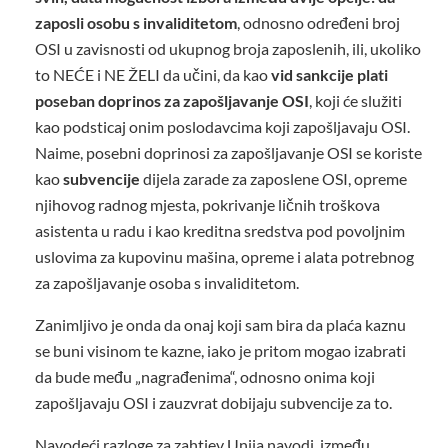
zaposli osobu s invaliditetom
, odnosno određeni broj
OSI u zavisnosti od ukupnog broja zaposlenih, ili, ukoliko
to NEĆE i NE ŽELI da učini, da kao
vid sankcije plati
poseban doprinos za zapošljavanje OSI
, koji će služiti
kao podsticaj onim poslodavcima koji zapošljavaju OSI.
Naime, posebni doprinosi za zapošljavanje OSI se koriste
kao
subvencije
dijela zarade za zaposlene OSI, opreme
njihovog radnog mjesta, pokrivanje ličnih troškova
asistenta u radu i kao kreditna sredstva pod povoljnim
uslovima za kupovinu mašina, opreme i alata potrebnog
za zapošljavanje osoba s invaliditetom.
Zanimljivo je onda da onaj koji sam bira da plaća kaznu
se buni visinom te kazne, iako je pritom mogao izabrati
da bude među „nagrađenima“, odnosno onima koji
zapošljavaju OSI i zauzvrat dobijaju subvencije za to.
Navodeći razloge za zahtjev Unija navodi, između