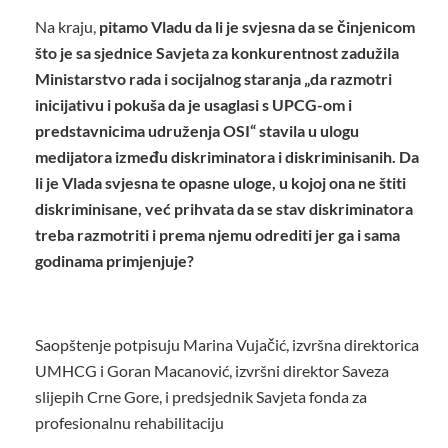
Na kraju,
pitamo Vladu da li je svjesna da se činjenicom
što je sa sjednice Savjeta za konkurentnost zadužila
Ministarstvo rada i socijalnog staranja „da razmotri
inicijativu i pokuša da je usaglasi s UPCG-om i
predstavnicima udruženja OSI“ stavila u ulogu
medijatora između diskriminatora i diskriminisanih. Da
li je Vlada svjesna te opasne uloge, u kojoj ona ne štiti
diskriminisane, već prihvata da se stav diskriminatora
treba razmotriti i prema njemu odrediti jer ga i sama
godinama primjenjuje?
Saopštenje potpisuju Marina Vujačić, izvršna direktorica
UMHCG i Goran Macanović, izvršni direktor Saveza
slijepih Crne Gore, i predsjednik Savjeta fonda za
profesionalnu rehabilitaciju