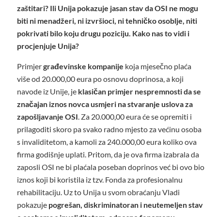
zaštitari? Ili Unija pokazuje jasan stav da OSI ne mogu
biti ni menadžeri, ni izvršioci, ni tehničko osoblje, niti
pokrivati bilo koju drugu poziciju. Kako nas to vidi i
procjenjuje Unija?
Primjer
građevinske kompanije
koja mjesečno plaća
više od 20.000,00 eura po osnovu doprinosa, a koji
navode iz Unije, je
klasičan primjer nespremnosti da se
značajan iznos novca usmjeri na stvaranje uslova za
zapošljavanje OSI
. Za 20.000,00 eura će se opremiti i
prilagoditi skoro pa svako radno mjesto za većinu osoba
s invaliditetom, a kamoli za 240.000,00 eura koliko ova
firma godišnje uplati. Pritom, da je ova firma izabrala da
zaposli OSI ne bi plaćala poseban doprinos već bi ovo bio
iznos koji bi koristila iz tzv. Fonda za profesionalnu
rehabilitaciju. Uz to Unija u svom obraćanju Vladi
pokazuje
pogrešan, diskriminatoran i neutemeljen stav