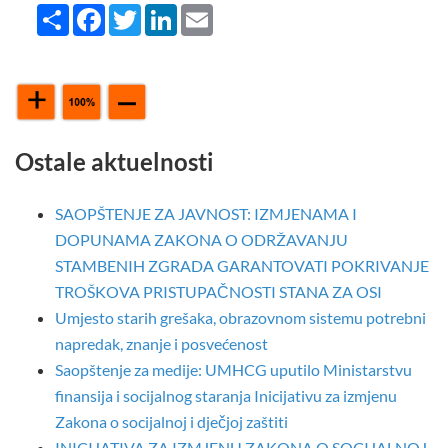
Share
Facebook
Twitter
LinkedIn
Email
Ostale aktuelnosti
SAOPŠTENJE ZA JAVNOST: IZMJENAMA I
DOPUNAMA ZAKONA O ODRŽAVANJU
STAMBENIH ZGRADA GARANTOVATI POKRIVANJE
TROŠKOVA PRISTUPAČNOSTI STANA ZA OSI
Umjesto starih grešaka, obrazovnom sistemu potrebni
napredak, znanje i posvećenost
Saopštenje za medije: UMHCG uputilo Ministarstvu
finansija i socijalnog staranja Inicijativu za izmjenu
Zakona o socijalnoj i dječjoj zaštiti
INICIJATIVA ZA IZMJENU ZAKONA O SOCIJALNOJ