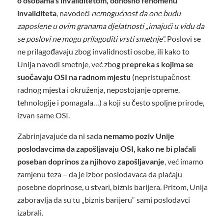
o osobama s invaliditetom, odnosno fenomenu
invaliditeta
, navodeći
nemogućnost da one budu
zaposlene u ovim granama djelatnosti „imajući u vidu da
se poslovi ne mogu prilagoditi vrsti smetnje“.
Poslovi se
ne prilagođavaju zbog invalidnosti osobe, ili kako to
Unija navodi smetnje, već zbog p
repreka s kojima se
suočavaju OSI na radnom mjestu
(nepristupačnost
radnog mjesta i okruženja, nepostojanje opreme,
tehnologije i pomagala…) a koji su često spoljne prirode,
izvan same OSI.
Zabrinjavajuće da ni sada
nemamo poziv Unije
poslodavcima da zapošljavaju OSI, kako ne bi plaćali
poseban doprinos za njihovo zapošljavanje
, već imamo
zamjenu teza – da je izbor poslodavaca da plaćaju
posebne doprinose, u stvari, biznis barijera. Pritom, Unija
zaboravlja da su tu „biznis barijeru“ sami poslodavci
izabrali.