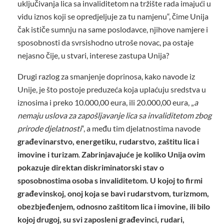
uključivanja lica sa invaliditetom na tržište rada imajući u
vidu iznos koji se opredjeljuje za tu namjenu“, čime Unija
čak ističe sumnju na same poslodavce, njihove namjere i
sposobnosti da svrsishodno utroše novac, pa ostaje
nejasno čije, u stvari, interese zastupa Unija?
Drugi razlog za smanjenje doprinosa, kako navode iz
Unije, je što postoje preduzeća koja uplaćuju sredstva u
iznosima i preko 10.000,00 eura, ili 20.000,00 eura, „
a
nemaju uslova za zapošljavanje lica sa invaliditetom zbog
prirode djelatnosti
“, a među tim djelatnostima navode
građevinarstvo, energetiku, rudarstvo, zaštitu lica i
imovine i turizam
.
Zabrinjavajuće je koliko Unija ovim
pokazuje direktan diskriminatorski stav o
sposobnostima osoba s invaliditetom. U kojoj to firmi
građevinskoj, onoj koja se bavi rudarstvom, turizmom,
obezbjeđenjem, odnosno zaštitom lica i imovine, ili bilo
kojoj drugoj, su svi zaposleni građevinci, rudari,