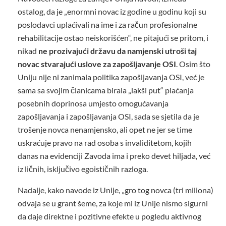
ostalog, da je „enormni novac iz godine u godinu koji su
poslodavci uplaćivali na ime i za račun profesionalne
rehabilitacije ostao neiskorišćen“, ne pitajući se pritom, i
nikad
ne prozivajući državu da namjenski utroši taj
novac stvarajući uslove za zapošljavanje OSI
. Osim što
Uniju nije ni zanimala politika zapošljavanja OSI, već je
sama sa svojim članicama birala „lakši put“ plaćanja
posebnih doprinosa umjesto omogućavanja
zapošljavanja i zapošljavanja OSI, sada se sjetila da je
trošenje novca nenamjensko, ali opet ne jer se time
uskraćuje pravo na rad osoba s invaliditetom, kojih
danas na evidenciji Zavoda ima i preko devet hiljada, već
iz ličnih, isključivo egoističnih razloga.
Nadalje, kako navode iz Unije, „gro tog novca (tri miliona)
odvaja se u grant šeme, za koje mi iz Unije nismo sigurni
da daje direktne i pozitivne efekte u pogledu aktivnog