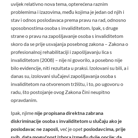
uvijek relativno nova tema, opterećena raznim
problemima i izazovima, među kojima je jedan od njih i
stav i odnos poslodavaca prema pravu na rad, odnosno
sposobnostima osoba s invaliditetom. Ipak, s druge
strane o pravu na zapošljavanje osoba s invaliditetom
skoro da se prije usvajanja posebnog zakona – Zakona o
profesionalnoj rehabilitaciji i zapošljavanju lica s
invaliditetom (2008) – nije ni govorilo, a posebno nije
bilo evidencije, niti rezultata u praksi. Izolovani su bili, a i
danas su, izolovani slučajevi zapošljavanja osoba s
invaliditetom na otvorenom tržištu, i to, po ugovoru o
radu, što postojanje ovog Zakona čini neupitno
opravdanim.
Ipak, njime
nije propisana direktna zabrana
diskriminacije osoba s invaliditetom u slučaju ako je
poslodavac ne zaposli,
već je opet
poslodavcima, prije
svih, data mogućnost izbora između dvije opcije: da