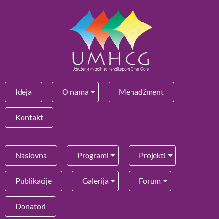
Ideja
O nama
Menadžment
Kontakt
Naslovna
Programi
Projekti
Publikacije
Galerija
Forum
Donatori