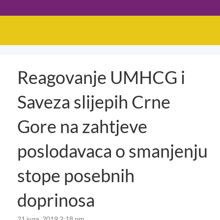
Reagovanje UMHCG i
Saveza slijepih Crne
Gore na zahtjeve
poslodavaca o smanjenju
stope posebnih
doprinosa
21 јула, 2019 2:18 pm