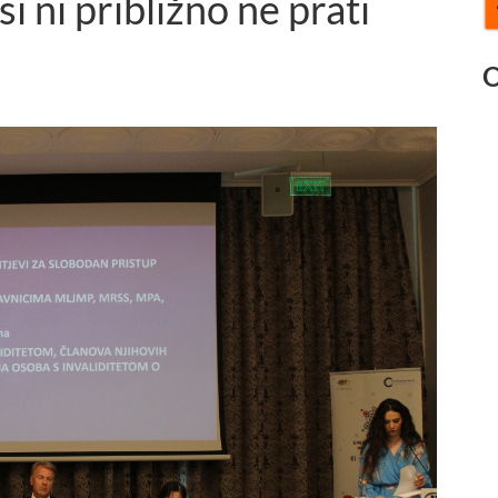
i ni približno ne prati
O