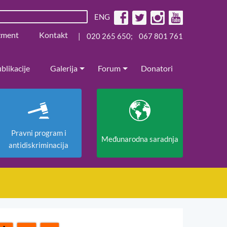
ENG
žment
Kontakt
|
020 265 650
;
067 801 761
blikacije
Galerija
Forum
Donatori
Pravni program i
Međunarodna saradnja
antidiskriminacija