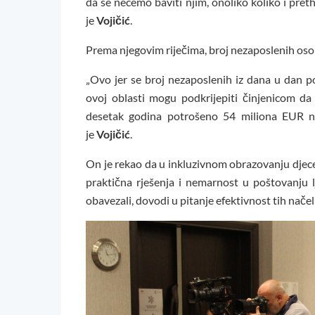
da se nećemo baviti njim, onoliko koliko i pre
je
Vojičić
.
Prema njegovim riječima, broj nezaposlenih osob
„Ovo jer se broj nezaposlenih iz dana u dan p
ovoj oblasti mogu podkrijepiti činjenicom da 
desetak godina potrošeno 54 miliona EUR na 
je
Vojičić
.
On je rekao da u inkluzivnom obrazovanju djece 
praktična rješenja i nemarnost u poštovanju 
obavezali, dovodi u pitanje efektivnost tih nače