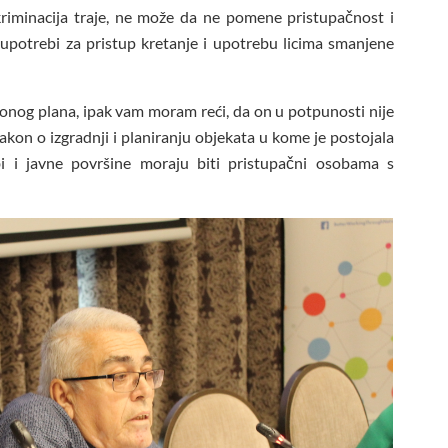
kriminacija traje, ne može da ne pomene pristupačnost i
 upotrebi za pristup kretanje i upotrebu licima smanjene
ionog plana, ipak vam moram reći, da on u potpunosti nije
kon o izgradnji i planiranju objekata u kome je postojala
bi i javne površine moraju biti pristupačni osobama s