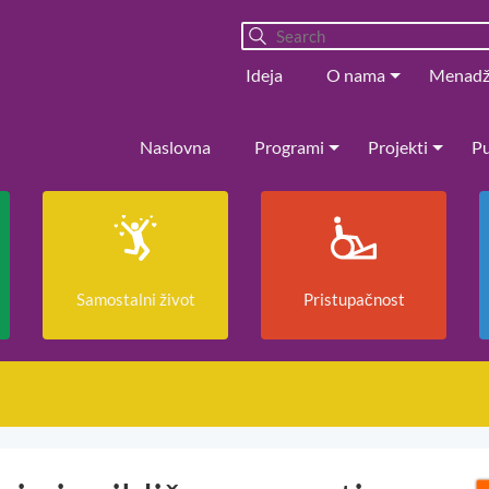
Ideja
O nama
Menad
Naslovna
Programi
Projekti
Pu
Samostalni život
Pristupačnost