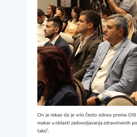
On je rekao da je vrlo često odnos prema OSI
makar u oblasti zadovoljavanja zdravstvenih pot
tako“.