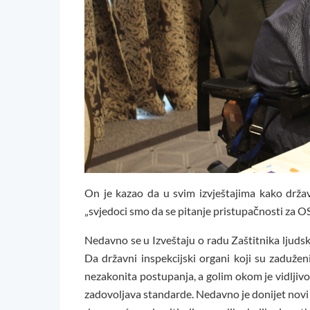
On je kazao da u svim izvještajima kako držav
„svjedoci smo da se pitanje pristupačnosti za O
Nedavno se u Izveštaju o radu Zaštitnika ljudsk
Da državni inspekcijski organi koji su zadužen
nezakonita postupanja, a golim okom je vidljivo
zadovoljava standarde. Nedavno je donijet novi 