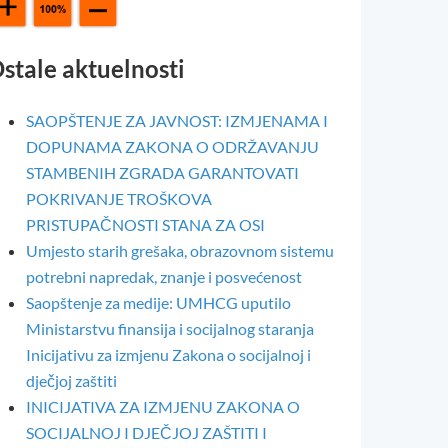
stale aktuelnosti
SAOPŠTENJE ZA JAVNOST: IZMJENAMA I
DOPUNAMA ZAKONA O ODRŽAVANJU
STAMBENIH ZGRADA GARANTOVATI
POKRIVANJE TROŠKOVA
PRISTUPAČNOSTI STANA ZA OSI
Umjesto starih grešaka, obrazovnom sistemu
potrebni napredak, znanje i posvećenost
Saopštenje za medije: UMHCG uputilo
Ministarstvu finansija i socijalnog staranja
Inicijativu za izmjenu Zakona o socijalnoj i
dječjoj zaštiti
INICIJATIVA ZA IZMJENU ZAKONA O
SOCIJALNOJ I DJEČJOJ ZAŠTITI I