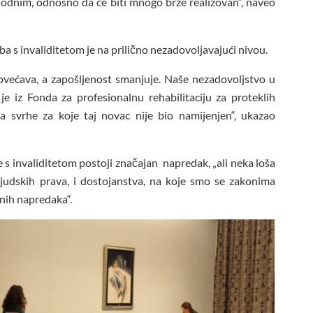
thodnim, odnosno da će biti mnogo brže realizovan“, naveo
a s invaliditetom je na prilično nezadovoljavajući nivou.
ovećava, a zapošljenost smanjuje. Naše nezadovoljstvo u
je iz Fonda za profesionalnu rehabilitaciju za proteklih
svrhe za koje taj novac nije bio namijenjen“, ukazao
s invaliditetom postoji značajan napredak, „ali neka loša
ljudskih prava, i dostojanstva, na koje smo se zakonima
lnih napredaka“.