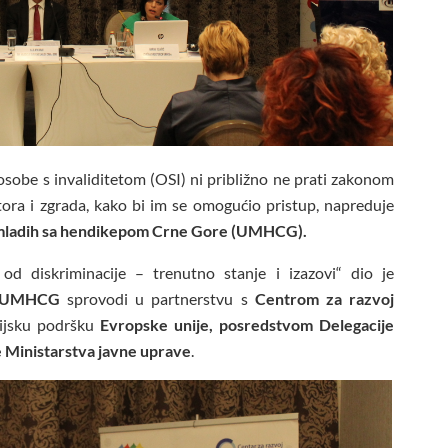
osobe s invaliditetom (OSI) ni približno ne prati zakonom
tora i zgrada, kako bi im se omogućio pristup, napreduje
ladih sa hendikepom Crne Gore (UMHCG).
 od diskriminacije – trenutno stanje i izazovi“ dio je
UMHCG
sprovodi u partnerstvu s
Centrom za razvoj
ijsku podršku
Evropske unije, posredstvom Delegacije
e Ministarstva javne uprave
.