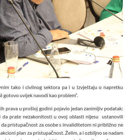
nim tako i civilnog sektora pa i u Izvještaju o napretku
SI gotovo uvijek navodi kao problem“.
ih prava u prošloj godini pojavio jedan zanimljiv podatak:
i da prate nezakonitosti u ovoj oblasti nijesu ustanovili
 da pristupačnost za osobe s invaliditetom ni približno ne
akcioni plan za pristupačnost. Želim, a i ozbiljno se nadam