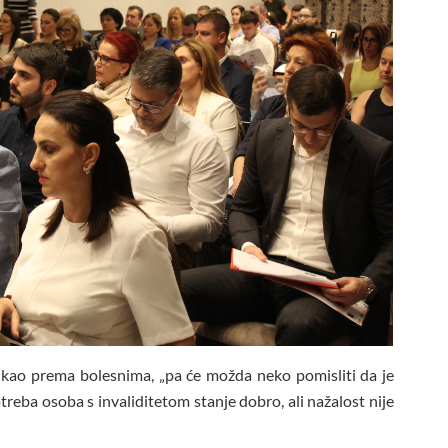
 kao prema bolesnima, „pa će možda neko pomisliti da je
reba osoba s invaliditetom stanje dobro, ali nažalost nije