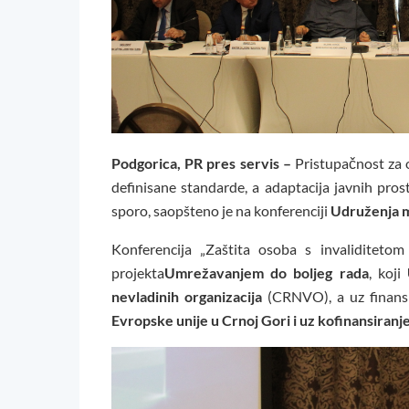
Podgorica, PR pres servis –
Pristupačnost za 
definisane standarde, a adaptacija javnih pros
sporo, saopšteno je na konferenciji
Udruženja m
Konferencija „Zaštita osoba s invaliditetom
projekta
Umrežavanjem do boljeg rada
, koji
nevladinih organizacija
(CRNVO), a uz finans
Evropske unije u Crnoj Gori i uz kofinansiranj