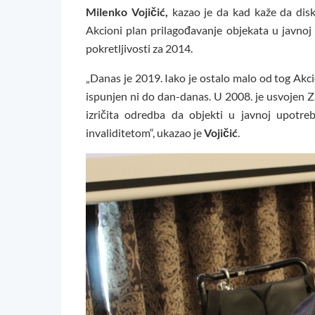
Milenko Vojičić,
kazao je da kad kaže da dis
Akcioni plan prilagođavanje objekata u javnoj
pokretljivosti za 2014.
„Danas je 2019. Iako je ostalo malo od tog Akc
ispunjen ni do dan-danas. U 2008. je usvojen Za
izričita odredba da objekti u javnoj upotre
invaliditetom“, ukazao je
Vojičić
.