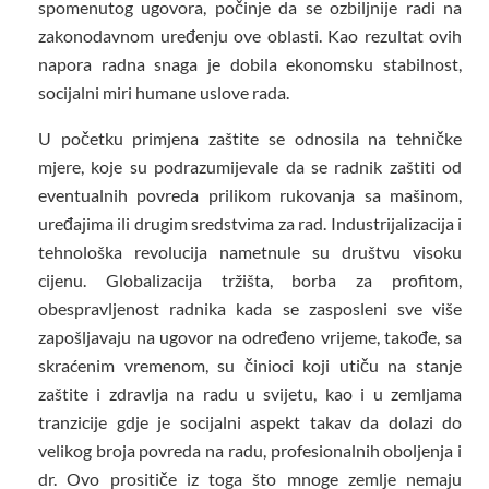
spomenutog ugovora, počinje da se ozbiljnije radi na
zakonodavnom uređenju ove oblasti. Kao rezultat ovih
napora radna snaga je dobila ekonomsku stabilnost,
socijalni miri humane uslove rada.
U početku primjena zaštite se odnosila na tehničke
mjere, koje su podrazumijevale da se radnik zaštiti od
eventualnih povreda prilikom rukovanja sa mašinom,
uređajima ili drugim sredstvima za rad. Industrijalizacija i
tehnološka revolucija nametnule su društvu visoku
cijenu. Globalizacija tržišta, borba za profitom,
obespravljenost radnika kada se zasposleni sve više
zapošljavaju na ugovor na određeno vrijeme, takođe, sa
skraćenim vremenom, su činioci koji utiču na stanje
zaštite i zdravlja na radu u svijetu, kao i u zemljama
tranzicije gdje je socijalni aspekt takav da dolazi do
velikog broja povreda na radu, profesionalnih oboljenja i
dr. Ovo prositiče iz toga što mnoge zemlje nemaju