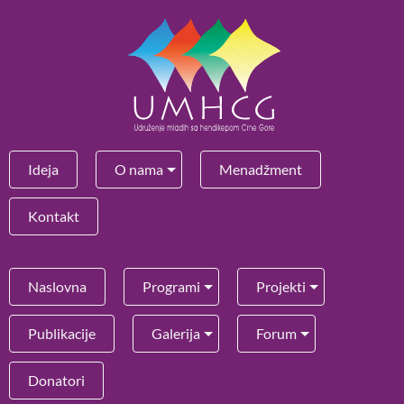
Ideja
O nama
Menadžment
Kontakt
Naslovna
Programi
Projekti
Publikacije
Galerija
Forum
Donatori