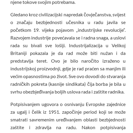
njene tokove svojim potrebama.
Gledano kroz civilizacijski napredak čovječanstva, svijest
o značaju bezbjednosti učesnika u radu javila se
početkom 19. vijeka pojavom „industrijske revolucije“.
Razvojem industrije povećavala se i radna snaga, a uslovi
rada su bivali sve lošiji. Industrijalizacija u Velikoj
Britaniji pokazala je da rad može biti nužan i da
predstavlja teret. Ovo je bilo naročito izraženo u
industrijskoj proizvodnji, gdje je rad praćen sa manjim ili
većim opasnostima po život. Sve ovo dovodi do stvaranja
radničkih pokreta (kasnije sindikata) čija borba je bila u
svrhu obezbjeđivanja boljih uslova rada i zaštite radnika.
Potpisivanjem ugovora o osnivanju Evropske zajednice
za ugalj i čelik iz 1951. započinje period koji se može
smatrati savremenim uređivanjem oblasti bezbjednosti
zaštite i zdravlja na radu. Nakon potpisivanja