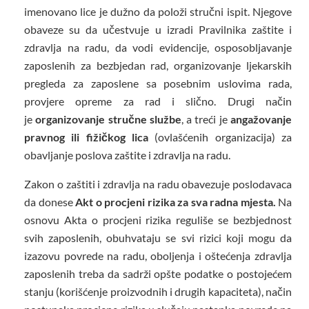
imenovano lice je dužno da položi stručni ispit. Njegove
obaveze su da učestvuje u izradi Pravilnika zaštite i
zdravlja na radu, da vodi evidencije, osposobljavanje
zaposlenih za bezbjedan rad, organizovanje ljekarskih
pregleda za zaposlene sa posebnim uslovima rada,
provjere opreme za rad i slično. Drugi način
je
organizovanje stručne službe
, a treći je
angažovanje
pravnog ili fižičkog lica
(ovlašćenih organizacija) za
obavljanje poslova zaštite i zdravlja na radu.
Zakon o zaštiti i zdravlja na radu obavezuje poslodavaca
da donese
Akt o procjeni rizika za sva radna mjesta.
Na
osnovu Akta o procjeni rizika reguliše se bezbjednost
svih zaposlenih, obuhvataju se svi rizici koji mogu da
izazovu povrede na radu, oboljenja i oštećenja zdravlja
zaposlenih treba da sadrži opšte podatke o postojećem
stanju (korišćenje proizvodnih i drugih kapaciteta), način