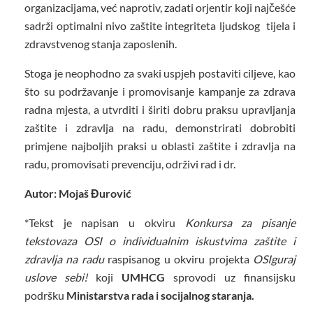
organizacijama, već naprotiv, zadati orjentir koji najčešće
sadrži optimalni nivo zaštite integriteta ljudskog tijela i
zdravstvenog stanja zaposlenih.
Stoga je neophodno za svaki uspjeh postaviti ciljeve, kao
što su podržavanje i promovisanje kampanje za zdrava
radna mjesta, a utvrditi i širiti dobru praksu upravljanja
zaštite i zdravlja na radu, demonstrirati dobrobiti
primjene najboljih praksi u oblasti zaštite i zdravlja na
radu, promovisati prevenciju, održivi rad i dr.
Autor: Mojaš Đurović
*Tekst je napisan u okviru
Konkursa za pisanje
tekstovaza OSI o individualnim iskustvima zaštite i
zdravlja na radu
raspisanog u okviru projekta
OSIguraj
uslove sebi!
koji
UMHCG
sprovodi uz finansijsku
podršku
Ministarstva rada i socijalnog staranja.