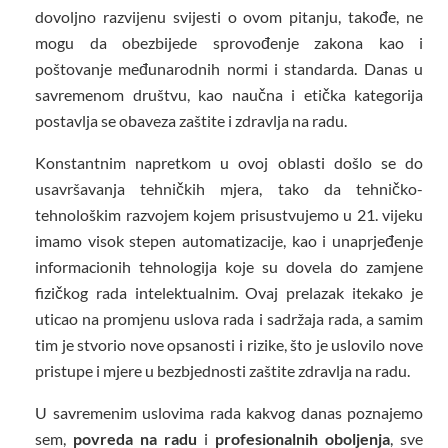
dovoljno razvijenu svijesti o ovom pitanju, takođe, ne
mogu da obezbijede sprovođenje zakona kao i
poštovanje međunarodnih normi i standarda. Danas u
savremenom društvu, kao naučna i etička kategorija
postavlja se obaveza zaštite i zdravlja na radu.
Konstantnim napretkom u ovoj oblasti došlo se do
usavršavanja tehničkih mjera, tako da tehničko-
tehnološkim razvojem kojem prisustvujemo u 21. vijeku
imamo visok stepen automatizacije, kao i unaprjeđenje
informacionih tehnologija koje su dovela do zamjene
fizičkog rada intelektualnim. Ovaj prelazak itekako je
uticao na promjenu uslova rada i sadržaja rada, a samim
tim je stvorio nove opsanosti i rizike, što je uslovilo nove
pristupe i mjere u bezbjednosti zaštite zdravlja na radu.
U savremenim uslovima rada kakvog danas poznajemo
sem,
povreda na radu
i
profesionalnih oboljenja
, sve