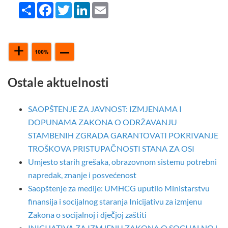
Share
Facebook
Twitter
LinkedIn
Email
Ostale aktuelnosti
SAOPŠTENJE ZA JAVNOST: IZMJENAMA I
DOPUNAMA ZAKONA O ODRŽAVANJU
STAMBENIH ZGRADA GARANTOVATI POKRIVANJE
TROŠKOVA PRISTUPAČNOSTI STANA ZA OSI
Umjesto starih grešaka, obrazovnom sistemu potrebni
napredak, znanje i posvećenost
Saopštenje za medije: UMHCG uputilo Ministarstvu
finansija i socijalnog staranja Inicijativu za izmjenu
Zakona o socijalnoj i dječjoj zaštiti
INICIJATIVA ZA IZMJENU ZAKONA O SOCIJALNOJ