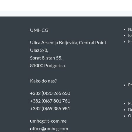
Na
UMHCG
Id
Pr
Ulica Arsenija Boljevića, Central Point
Ulaz 2/8,
Sprat 8, stan 55,
81000 Podgorica
Kako do nas?
Pr
+382 (0)20 265 650
+382 (0)67 801 761
Pu
+382 (0)69 385 981
Do
O
umhcg@t-com.me
office@umhcg.com