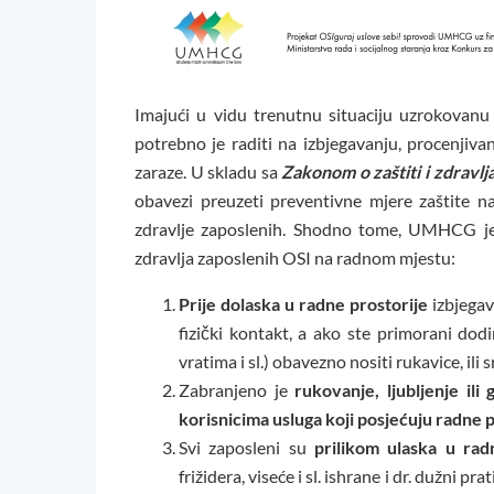
Imajući u vidu trenutnu situaciju uzrokovan
potrebno je raditi na izbjegavanju, procenjiva
zaraze. U skladu sa
Zakonom o zaštiti i zdravlj
obavezi preuzeti preventivne mjere zaštite na 
zdravlje zaposlenih. Shodno tome, UMHCG je 
zdravlja zaposlenih OSI na radnom mjestu:
Prije dolaska u radne prostorije
izbjegav
fizički kontakt, a ako ste primorani dod
vratima i sl.) obavezno nositi rukavice, ili
Zabranjeno je
rukovanje, ljubljenje ili
korisnicima usluga koji posjećuju radne p
Svi zaposleni su
prilikom ulaska u radn
frižidera, viseće i sl. ishrane i dr. dužni