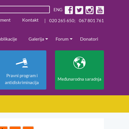
ENG
žment
Kontakt
|
020 265 650
;
067 801 761
blikacije
Galerija
Forum
Donatori
Pravni program i
Međunarodna saradnja
antidiskriminacija