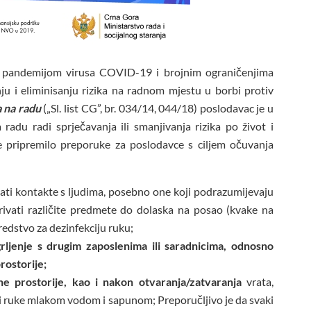
u pandemijom virusa COVID-19 i brojnim ograničenjima
nju i eliminisanju rizika na radnom mjestu u borbi protiv
a na radu
(„Sl. list CG”, br. 034/14, 044/18) poslodavac je u
radu radi sprječavanja ili smanjivanja rizika po život i
pripremilo preporuke za poslodavce s ciljem očuvanja
ati kontakte s ljudima, posebno one koji podrazumijevaju
irivati različite predmete do dolaska na posao (kvake na
 sredstvo za dezinfekciju ruku;
 grljenje s drugim zaposlenima ili saradnicima, odnosno
rostorije;
e prostorije, kao i nakon otvaranja/zatvaranja
vrata,
 prati ruke mlakom vodom i sapunom; Preporučljivo je da svaki