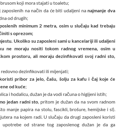
 ubrusom koji mora stajati u toaletu;
j zaposlenih na način da će biti udaljeni na
najmanje dva
edna od drugih;
poslenih minimum 2 metra, osim u slučaju kad trebaju
činiti s oprezom;
tu. Ukoliko su zaposleni sami u kancelariji ili udaljeni
sku ne moraju nositi tokom radnog vremena, osim u
kom prostoru, ali moraju dezinfikovati svoj radni sto,
 redovno dezinfikovati ili mijenjati;
koristi pribor za jelo, čašu, šolju za kafu i čaj koje će
tvene od kuće
;
ica i hodalicu, dužan je da vodi računa o higijeni istih;
amo jedan radni sto
, pritom je dužan da na svom radnom
to manje papira na stolu, fascikli, brošure, hemijske i sl).
utera na kojem radi. U slučaju da drugi zaposleni koristi
ve upotrebe od strane tog zaposlenog dužan je da ga