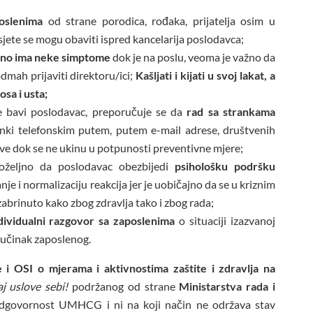
oslenima
od strane porodica, rođaka, prijatelja osim u
jete se mogu obaviti ispred kancelarija poslodavca;
osno ima neke simptome
dok je na poslu, veoma je važno da
mah prijaviti direktoru/ici;
Kašljati i kijati u svoj lakat, a
osa i usta;
e bavi poslodavac, preporučuje se da
rad sa strankama
anki telefonskim putem, putem e-mail adrese, društvenih
 sve dok se ne ukinu u potpunosti preventivne mjere;
oželjno da poslodavac obezbijedi
psihološku podršku
nje i normalizaciju reakcija jer je uobičajno da se u kriznim
zabrinuto kako zbog zdravlja tako i zbog rada;
dividualni razgovor sa zaposlenima
o situaciji izazvanoj
 učinak zaposlenog.
 i OSI o mjerama i aktivnostima zaštite i zdravlja na
j uslove sebi!
podržanog od strane
Ministarstva rada i
odgovornost UMHCG i ni na koji način ne održava stav