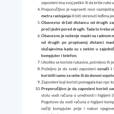
zaposleni ima svoj peškir ili da briše ruke
Preporučljivo je napraviti novi razmješta
metra rastojanja
ili biti okrenuti leđima j
Obavezno držati distancu od drugih za
proći jedni pored drugih. Tada to treba u
Obavezno je nošenje maski na radnom mjes
od drugih po propisanoj distanci ma
slučajevima kada su s nekim u zajednič
kompjuter i telefon;
Ukoliko se koriste rukavice, potrebno ih je
Poželjno je da svaki zaposleni
označi i 
koristiti samo za sebe ili da donosi sops
Zaposleni koji koristi pomagala kao npr. kol
Preporučljivo je da zaposleni koristi s
stolu vodi računa o urednosti i higijeni (š
Pogotovo da vodi računa o higijeni kompj
nečiji kompjuter prije i nakon njego