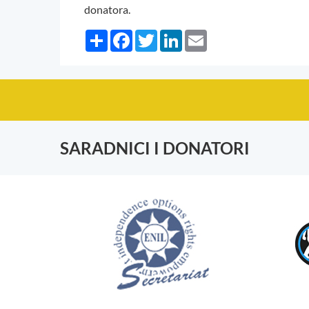
donatora.
Share
Facebook
Twitter
LinkedIn
Email
SARADNICI I DONATORI