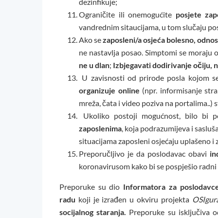
dezinfikuje;
Ograničite ili onemogućite
posjete zap
vandrednim sitaucijama, u tom slučaju pos
Ako se
zaposleni/a osjeća bolesno, odn
ne nastavlja posao. Simptomi se moraju od
ne u dlan
;
Izbjegavati dodirivanje očiju, n
U zavisnosti od prirode posla kojom s
organizuje online
(npr. informisanje str
mreža, čata i video poziva na portalima..)
Ukoliko postoji mogućnost, bilo bi p
zaposlenima
, koja podrazumijeva i sasluša
situacijama zaposleni osjećaju uplašeno i 
Preporučljivo je da poslodavac obavi
in
koronavirusom kako bi se pospješio radni
Preporuke su dio
Informatora za poslodavce
radu
koji je izrađen u okviru projekta
OSIgura
socijalnog staranja.
Preporuke su isključiva 