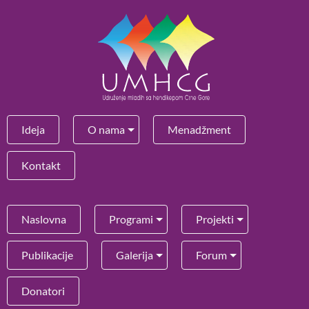
Ideja
O nama
Menadžment
Kontakt
Naslovna
Programi
Projekti
Publikacije
Galerija
Forum
Donatori