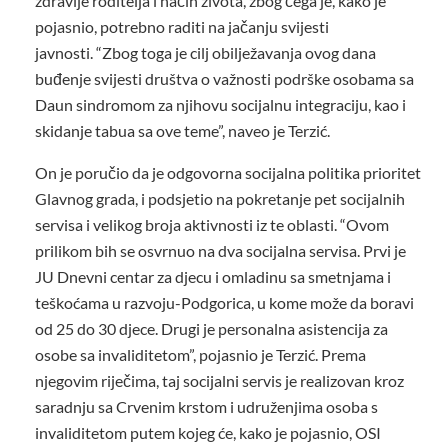
zdravlje roditelja i način života, zbog čega je, kako je
pojasnio, potrebno raditi na jačanju svijesti
javnosti. “Zbog toga je cilj obilježavanja ovog dana
buđenje svijesti društva o važnosti podrške osobama sa
Daun sindromom za njihovu socijalnu integraciju, kao i
skidanje tabua sa ove teme”, naveo je Terzić.
On je poručio da je odgovorna socijalna politika prioritet
Glavnog grada, i podsjetio na pokretanje pet socijalnih
servisa i velikog broja aktivnosti iz te oblasti. “Ovom
prilikom bih se osvrnuo na dva socijalna servisa. Prvi je
JU Dnevni centar za djecu i omladinu sa smetnjama i
teškoćama u razvoju-Podgorica, u kome može da boravi
od 25 do 30 djece. Drugi je personalna asistencija za
osobe sa invaliditetom”, pojasnio je Terzić. Prema
njegovim riječima, taj socijalni servis je realizovan kroz
saradnju sa Crvenim krstom i udruženjima osoba s
invaliditetom putem kojeg će, kako je pojasnio, OSI