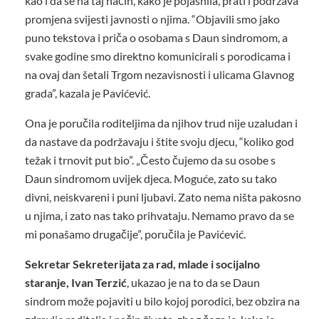
kao i da se na taj način, kako je pojasnila, prati i podržava
promjena svijesti javnosti o njima. “Objavili smo jako
puno tekstova i priča o osobama s Daun sindromom, a
svake godine smo direktno komunicirali s porodicama i
na ovaj dan šetali Trgom nezavisnosti i ulicama Glavnog
grada”, kazala je Pavićević.
Ona je poručila roditeljima da njihov trud nije uzaludan i
da nastave da podržavaju i štite svoju djecu, “koliko god
težak i trnovit put bio”. „Često čujemo da su osobe s
Daun sindromom uvijek djeca. Moguće, zato su tako
divni, neiskvareni i puni ljubavi. Zato nema ništa pakosno
u njima, i zato nas tako prihvataju. Nemamo pravo da se
mi ponašamo drugačije”, poručila je Pavićević.
Sekretar Sekreterijata za rad, mlade i socijalno
staranje, Ivan Terzić
, ukazao je na to da se Daun
sindrom može pojaviti u bilo kojoj porodici, bez obzira na