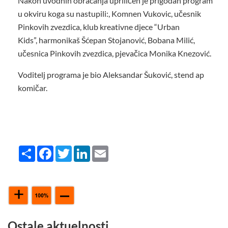
Nakon uvodnih obraćanja upriličen je prigodan program
u okviru koga su nastupili:, Komnen Vukovic, učesnik
Pinkovih zvezdica, klub kreativne djece “Urban
Kids”, harmonikaš Šćepan Stojanović, Bobana Milić,
učesnica Pinkovih zvezdica, pjevačica Monika Knezović.
Voditelj programa je bio Aleksandar Šuković, stend ap
komičar.
Share
Facebook
Twitter
LinkedIn
Email
Ostale aktuelnosti