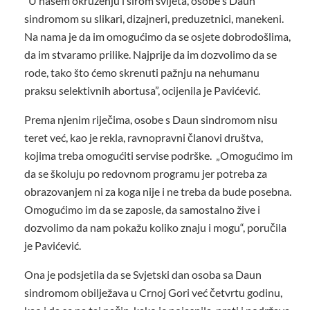
“U našem okruženju i širom svijeta, osobe s Daun
sindromom su slikari, dizajneri, preduzetnici, manekeni.
Na nama je da im omogućimo da se osjete dobrodošlima,
da im stvaramo prilike. Najprije da im dozvolimo da se
rode, tako što ćemo skrenuti pažnju na nehumanu
praksu selektivnih abortusa”, ocijenila je Pavićević.
Prema njenim riječima, osobe s Daun sindromom nisu
teret već, kao je rekla, ravnopravni članovi društva,
kojima treba omogućiti servise podrške. „Omogućimo im
da se školuju po redovnom programu jer potreba za
obrazovanjem ni za koga nije i ne treba da bude posebna.
Omogućimo im da se zaposle, da samostalno žive i
dozvolimo da nam pokažu koliko znaju i mogu“, poručila
je Pavićević.
Ona je podsjetila da se Svjetski dan osoba sa Daun
sindromom obilježava u Crnoj Gori već četvrtu godinu,