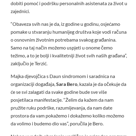
dobiti pomoć i podršku personalnih asistenata za život u
zajednici.
“Obaveza svih nas je da, iz godine u godinu, osjećamo
pomake u stvaranju humanijeg društva koje vodi računa
o osnovnim životnim potrebama svakog građanina.
Samo na taj način možemo uspjeti u onome čemo
težimo, a to je bolji i kvalitetniji život svih naših građana”,
zaključio je Terzić.
Majka djevojčica s Daun sindromom i saradnica na
organizaciji događaja,
Sara Bero
, kazala je da očekuje da
će se svi zalagati da svake godine bude sve više
posjetilaca manifestacije. “Želim da kažem da nam
pružite ruku podrške, razumijevanja, da nam date
prostora da vam pokažemo i dokažemo koliko možemo
da volimo i budemo dio vas”, poručila je Bero.