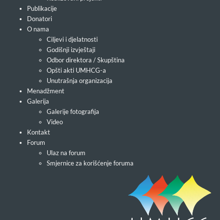
Publikacije
Donatori
O nama
Ciljevi i djelatnosti
Godišnji izvještaji
Odbor direktora / Skupština
Opšti akti UMHCG-a
Unutrašnja organizacija
Menadžment
Galerija
Galerije fotografija
Video
Kontakt
Forum
Ulaz na forum
Smjernice za korišćenje foruma