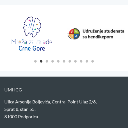
UMHCG
Ulica Arsenija Boljevića, Central Point Ulaz 2/8,
Sprat 8, stan 55,
81000 Podgorica