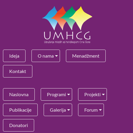
Ideja
O nama
Menadžment
Kontakt
Naslovna
Programi
Projekti
Publikacije
Galerija
Forum
Donatori