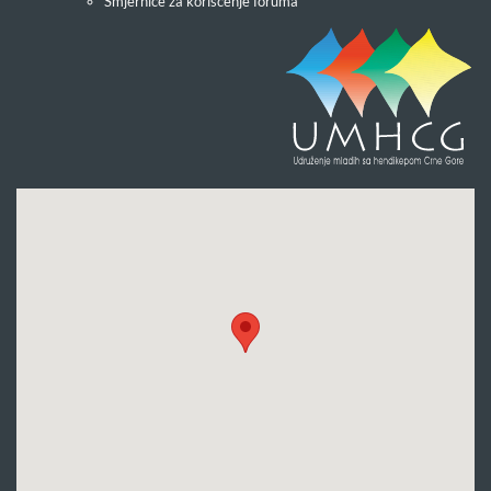
Smjernice za korišćenje foruma