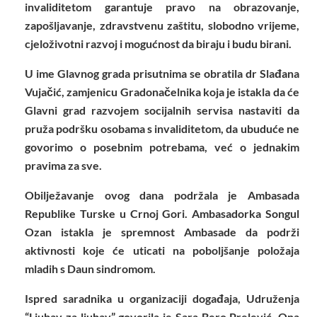
invaliditetom garantuje pravo na obrazovanje,
zapošljavanje, zdravstvenu zaštitu, slobodno vrijeme,
cjeloživotni razvoj i mogućnost da biraju i budu birani.
U ime Glavnog grada prisutnima se obratila dr Slađana
Vujačić, zamjenicu Gradonačelnika koja je istakla da će
Glavni grad razvojem socijalnih servisa nastaviti da
pruža podršku osobama s invaliditetom, da ubuduće ne
govorimo o posebnim potrebama, već o jednakim
pravima za sve.
Obilježavanje ovog dana podržala je Ambasada
Republike Turske u Crnoj Gori. Ambasadorka Songul
Ozan istakla je spremnost Ambasade da podrži
aktivnosti koje će uticati na poboljšanje položaja
mladih s Daun sindromom.
Ispred saradnika u organizaciji događaja, Udruženja
“Ljubav za ljubav” govorila je Sara Bero Prelević. Ona