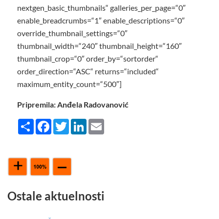
nextgen_basic_thumbnails“ galleries_per_page=“0″
enable_breadcrumbs=“1″ enable_descriptions=“0″
override_thumbnail_settings=“0″
thumbnail_width=“240″ thumbnail_height=“160″
thumbnail_crop=“0″ order_by=“sortorder“
order_direction=“ASC“ returns=“included“
maximum_entity_count=“500″]
Pripremila: Anđela Radovanović
Share
Facebook
Twitter
LinkedIn
Email
Ostale aktuelnosti