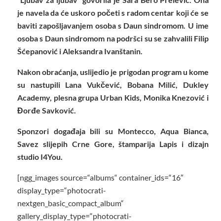
je navela da će uskoro početi s radom centar koji će se
baviti zapošljavanjem osoba s Daun sindromom. U ime
osoba s Daun sindromom na podršci su se zahvalili Filip
Šćepanović i Aleksandra Ivanštanin.
Nakon obraćanja, uslijedio je prigodan program u kome
su nastupili Lana Vukčević, Bobana Milić, Dukley
Academy, plesna grupa Urban Kids, Monika Knezović i
Đorđe Savković.
Sponzori događaja bili su Montecco, Aqua Bianca,
Savez slijepih Crne Gore, štamparija Lapis i dizajn
studio I4You.
[ngg_images source=“albums“ container_ids=“16″
display_type=“photocrati-
nextgen_basic_compact_album“
gallery_display_type=“photocrati-