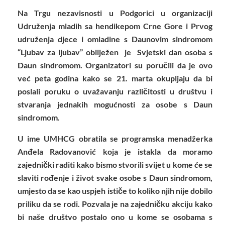
Na Trgu nezavisnosti u Podgorici u organizaciji
Udruženja mladih sa hendikepom Crne Gore i Prvog
udruženja djece i omladine s Daunovim sindromom
“Ljubav za ljubav” obilježen je Svjetski dan osoba s
Daun sindromom. Organizatori su poručili da je ovo
već peta godina kako se 21. marta okupljaju da bi
poslali poruku o uvažavanju različitosti u društvu i
stvaranja jednakih mogućnosti za osobe s Daun
sindromom.
U ime UMHCG obratila se programska menadžerka
Anđela Radovanović koja je istakla da moramo
zajednički raditi kako bismo stvorili svijet u kome će se
slaviti rođenje i život svake osobe s Daun sindromom,
umjesto da se kao uspjeh ističe to koliko njih nije dobilo
priliku da se rodi. Pozvala je na zajedničku akciju kako
bi naše društvo postalo ono u kome se osobama s