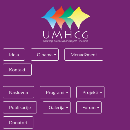
Ideja
O nama
Menadžment
Kontakt
Naslovna
Programi
Projekti
Publikacije
Galerija
Forum
Donatori