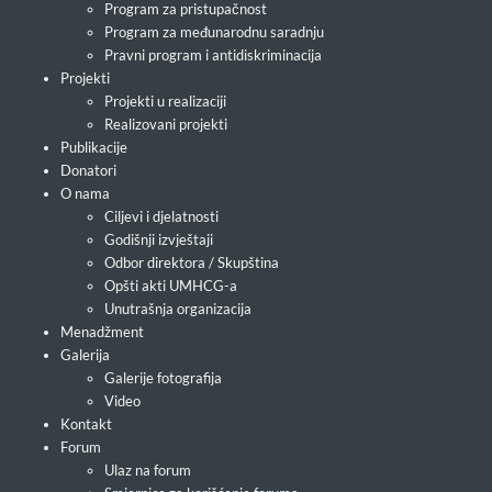
Program za pristupačnost
Program za međunarodnu saradnju
Pravni program i antidiskriminacija
Projekti
Projekti u realizaciji
Realizovani projekti
Publikacije
Donatori
O nama
Ciljevi i djelatnosti
Godišnji izvještaji
Odbor direktora / Skupština
Opšti akti UMHCG-a
Unutrašnja organizacija
Menadžment
Galerija
Galerije fotografija
Video
Kontakt
Forum
Ulaz na forum