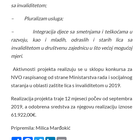
sa invaliditetom;
– Pluralizam usluga;
– Integracija djece sa smetnjama i teškoćama u
razvoju, kao i mladih, odraslih i starih lica sa
invaliditetom u društvenu zajednicu u što većoj mogućoj
mjeri.
Aktivnosti projekta realizuju se u sklopu konkursa za
NVO raspisanog od strane Ministarstva rada i socijalnog
staranja u oblasti zaštite lica s invaliditetom u 2019.
Realizacija projekta traje 12 mjeseci počev od septembra
2019, a odobrena sredstva za njegovu realizaciju iznose
61.922,00€.
Pripremila: Milica Marđokić
Share
Facebook
Twitter
LinkedIn
Email