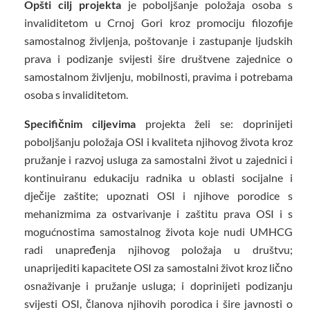
Opšti cilj projekta
je poboljšanje položaja osoba s
invaliditetom u Crnoj Gori kroz promociju filozofije
samostalnog življenja, poštovanje i zastupanje ljudskih
prava i podizanje svijesti šire društvene zajednice o
samostalnom življenju, mobilnosti, pravima i potrebama
osoba s invaliditetom.
Specifičnim ciljevima
projekta želi se: doprinijeti
poboljšanju položaja OSI i kvaliteta njihovog života kroz
pružanje i razvoj usluga za samostalni život u zajednici i
kontinuiranu edukaciju radnika u oblasti socijalne i
dječije zaštite; upoznati OSI i njihove porodice s
mehanizmima za ostvarivanje i zaštitu prava OSI i s
mogućnostima samostalnog života koje nudi UMHCG
radi unapređenja njihovog položaja u društvu;
unaprijediti kapacitete OSI za samostalni život kroz lično
osnaživanje i pružanje usluga; i doprinijeti podizanju
svijesti OSI, članova njihovih porodica i šire javnosti o