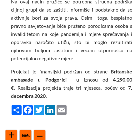
Na ovaj način pružiće se potrebna stručna podrška
ciljnoj grupi da se zaštiti, informiše i podstakne da se
aktivnije bori za svoja prava. Osim toga, besplatno
pravno savjetovanje biće pruženo porodicama osoba s
invaliditetom na koje pandemija i mjere sprečavanja i
oporavka naročito utiču, što bi moglo rezultirati
njihovom boljom zaštitom i većom otpornošću na
potencijalno negativne mjere.
Projekat je finansijski podržan od strane
Britanske
ambasade u Podgorici
u iznosu od
4.290,00
€.
Realizacija projekta traje tri mjeseca, počev od
7.
decembra 2020.
Share
Facebook
Twitter
LinkedIn
Email