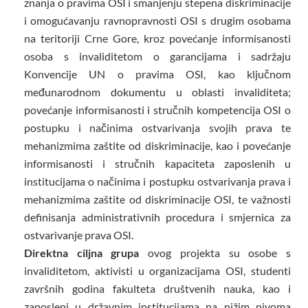
znanja o pravima OSI i smanjenju stepena diskriminacije
i omogućavanju ravnopravnosti OSI s drugim osobama
na teritoriji Crne Gore, kroz povećanje informisanosti
osoba s invaliditetom o garancijama i sadržaju
Konvencije UN o pravima OSI, kao ključnom
međunarodnom dokumentu u oblasti invaliditeta;
povećanje informisanosti i stručnih kompetencija OSI o
postupku i načinima ostvarivanja svojih prava te
mehanizmima zaštite od diskriminacije, kao i povećanje
informisanosti i stručnih kapaciteta zaposlenih u
institucijama o načinima i postupku ostvarivanja prava i
mehanizmima zaštite od diskriminacije OSI, te važnosti
definisanja administrativnih procedura i smjernica za
ostvarivanje prava OSI.
Direktna ciljna grupa
ovog projekta su osobe s
invaliditetom, aktivisti u organizacijama OSI, studenti
završnih godina fakulteta društvenih nauka, kao i
zaposleni u državnim institucijama na nižim nivoma