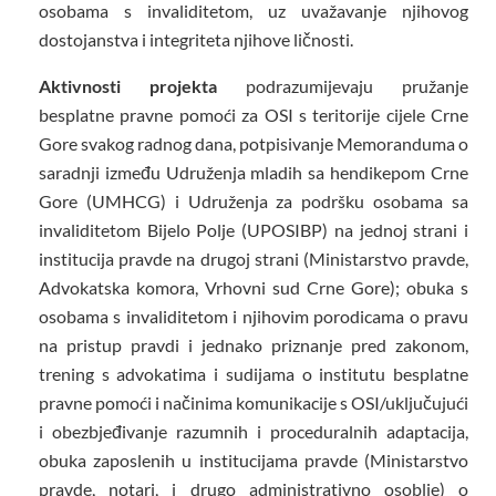
osobama s invaliditetom, uz uvažavanje njihovog
dostojanstva i integriteta njihove ličnosti.
Aktivnosti projekta
podrazumijevaju pružanje
besplatne pravne pomoći za OSI s teritorije cijele Crne
Gore svakog radnog dana, potpisivanje Memoranduma o
saradnji između Udruženja mladih sa hendikepom Crne
Gore (UMHCG) i Udruženja za podršku osobama sa
invaliditetom Bijelo Polje (UPOSIBP) na jednoj strani i
institucija pravde na drugoj strani (Ministarstvo pravde,
Advokatska komora, Vrhovni sud Crne Gore); obuka s
osobama s invaliditetom i njihovim porodicama o pravu
na pristup pravdi i jednako priznanje pred zakonom,
trening s advokatima i sudijama o institutu besplatne
pravne pomoći i načinima komunikacije s OSI/uključujući
i obezbjeđivanje razumnih i proceduralnih adaptacija,
obuka zaposlenih u institucijama pravde (Ministarstvo
pravde, notari, i drugo administrativno osoblje) o