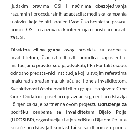
ljudskim pravima OSI i načinima obezbjeđivanja
razumnih i proceduralnih adaptacija; medijska kampanja
u okviru koje će biti izrađen i Vodič za besplatnu pravnu
pomoć OSI i realizovana konferencija o pristupu pravdi
za OSI.
Direktna ciljna grupa
ovog projekta su osobe s
invaliditetom, članovi njihovih porodica, zaposleni u
insitucijama pravde: sudije, advokati, PR i kontakt osobe,
odnosno predstavnici institucija koji u svojim referatima
imaju rad s građanima, uključujući i one s invaliditetom.
Sve aktivnosti će obuhvatiti ciljnu grupu i sa sjevera Crne
Gore. Dodatno i posebno opravdan segment predstavlja
i činjenica da je partner na ovom projektu
Udruženje za
podršku osobama sa invaliditetom Bijelo Polje
(UPOSIBP)
, organizacija čije je sjedište u Bijelom Polju, a
koja će predstavljati kontakt tačku sa ciljnom grupom iz