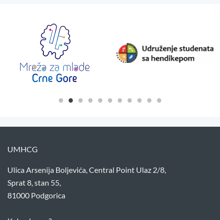
UMHCG
Ulica Arsenija Boljevića, Central Point Ulaz 2/8,
Sprat 8, stan 55,
81000 Podgorica