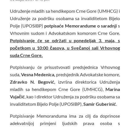
Udruženje mladih sa hendikepom Crne Gore (UMHCG) i
Udruženje za podršku osobama sa invaliditetom Bijelo
Polje (UPOSIBP)
potpisaće Memorandume o saradnji
s
Vrhovnim sudom i Advokatskom komorom Crne Gore.
Potpisivanje će se održati u ponedeljak 3. maja, s
početkom u 10:00 časova, u Svečanoj sali Vrhovnog
suda Crne Gore.
Potpisivanju će prisustvovati predsjednica Vrhovnog
suda,
Vesna Medenica,
predsjednik Advokatske komore,
Zdravko N. Begović,
izvršna direktorica Udruženja
mladih sa hendikepom Crne Gore (UMHCG),
Marina
Vujačić
, kao i direktor Udruženja za podršku osobama sa
invaliditetom Bijelo Polje (UPOSIBP),
Samir Guberinić
.
Potpisivanje Memoranduma ima za cilj da doprinose
adekvatnijoj primjeni ljudskih prava osoba s