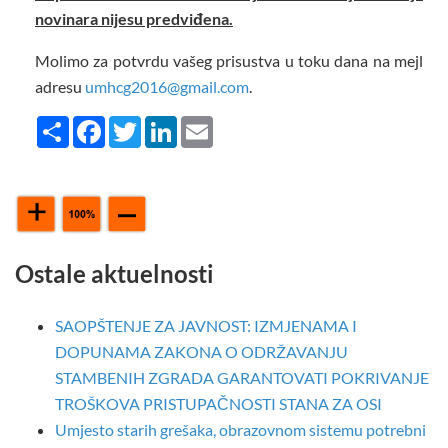
novinara nijesu predviđena.
Molimo za potvrdu vašeg prisustva u toku dana na mejl
adresu
umhcg2016@gmail.com
.
Share
Facebook
Twitter
LinkedIn
Email
Ostale aktuelnosti
SAOPŠTENJE ZA JAVNOST: IZMJENAMA I
DOPUNAMA ZAKONA O ODRŽAVANJU
STAMBENIH ZGRADA GARANTOVATI POKRIVANJE
TROŠKOVA PRISTUPAČNOSTI STANA ZA OSI
Umjesto starih grešaka, obrazovnom sistemu potrebni