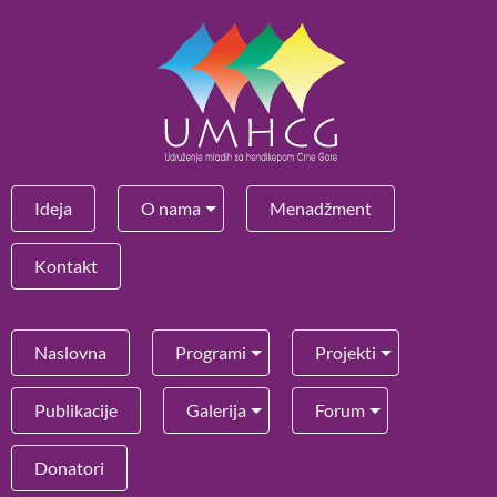
Ideja
O nama
Menadžment
Kontakt
Naslovna
Programi
Projekti
Publikacije
Galerija
Forum
Donatori