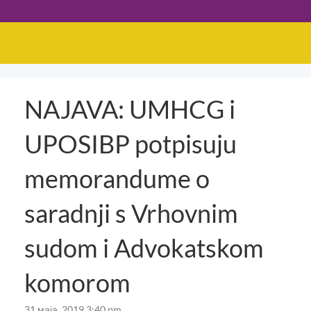
NAJAVA: UMHCG i
UPOSIBP potpisuju
memorandume o
saradnji s Vrhovnim
sudom i Advokatskom
komorom
31 маја, 2019 3:40 pm