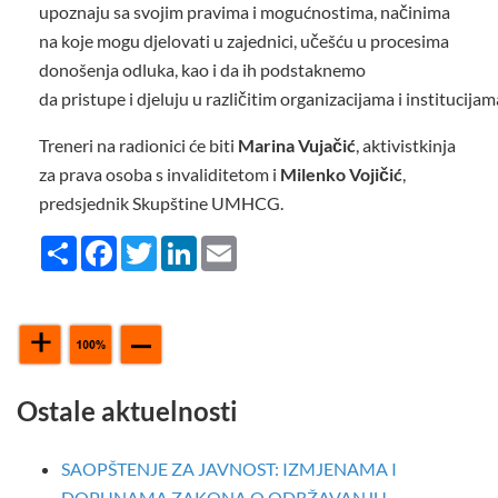
upoznaju sa svojim pravima i mogućnostima, načinima
na koje mogu djelovati u zajednici, učešću u procesima
donošenja odluka, kao i da ih podstaknemo
da pristupe i djeluju u različitim organizacijama i institucij
Treneri na radionici će biti
Marina Vujačić
, aktivistkinja
za prava osoba s invaliditetom i
Milenko Vojičić
,
predsjednik Skupštine UMHCG.
Share
Facebook
Twitter
LinkedIn
Email
Ostale aktuelnosti
SAOPŠTENJE ZA JAVNOST: IZMJENAMA I
DOPUNAMA ZAKONA O ODRŽAVANJU