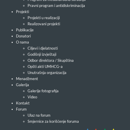
Pravni program i antidiskriminacija
Projekti
Projekti u realizaciji
Realizovani projekti
Publikacije
Donatori
O nama
Ciljevi i djelatnosti
Godišnji izvještaji
Odbor direktora / Skupština
Opšti akti UMHCG-a
Unutrašnja organizacija
Menadžment
Galerija
Galerije fotografija
Video
Kontakt
Forum
Ulaz na forum
Smjernice za korišćenje foruma