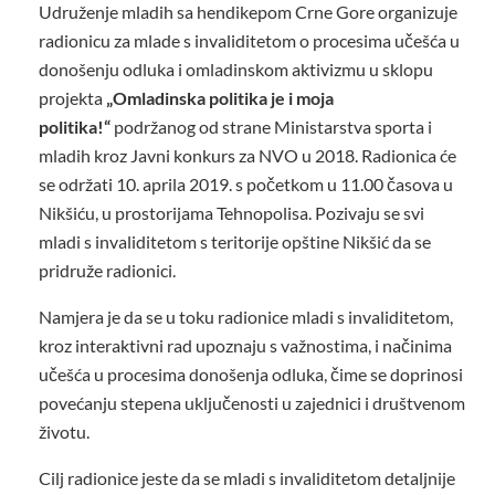
Udruženje mladih sa hendikepom Crne Gore organizuje
radionicu za mlade s invaliditetom o procesima učešća u
donošenju odluka i omladinskom aktivizmu u sklopu
projekta
„Omladinska politika je i moja
politika!“
podržanog od strane Ministarstva sporta i
mladih kroz Javni konkurs za NVO u 2018. Radionica će
se održati 10. aprila 2019. s početkom u 11.00 časova u
Nikšiću, u prostorijama Tehnopolisa. Pozivaju se svi
mladi s invaliditetom s teritorije opštine Nikšić da se
pridruže radionici.
Namjera je da se u toku radionice mladi s invaliditetom,
kroz interaktivni rad upoznaju s važnostima, i načinima
učešća u procesima donošenja odluka, čime se doprinosi
povećanju stepena uključenosti u zajednici i društvenom
životu.
Cilj radionice jeste da se mladi s invaliditetom detaljnije