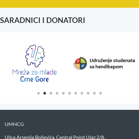
SARADNICI I DONATORI
UMHCG
Ulica Arsenija Boljevića, Central Point Ulaz 2/8,