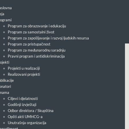
slovna
eja
ogrami
Program za obrazovanje i edukaciju
Program za samostalni život
Program za zapošljavanje i razvoj ljudskih resursa
Program za pristupačnost
Program za međunarodnu saradnju
Pravni program i antidiskriminacija
ojekti
Projekti u realizaciji
Realizovani projekti
blikacije
natori
 nama
Ciljevi i djelatnosti
Godišnji izvještaji
Odbor direktora / Skupština
Opšti akti UMHCG-a
Unutrašnja organizacija
enadžment