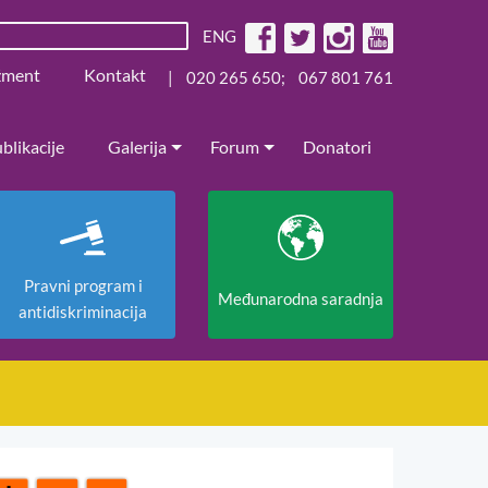
ENG
žment
Kontakt
|
020 265 650
;
067 801 761
blikacije
Galerija
Forum
Donatori
Pravni program i
Međunarodna saradnja
antidiskriminacija