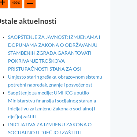
stale aktuelnosti
SAOPŠTENJE ZA JAVNOST: IZMJENAMA I
DOPUNAMA ZAKONA O ODRŽAVANJU
STAMBENIH ZGRADA GARANTOVATI
POKRIVANJE TROŠKOVA
PRISTUPAČNOSTI STANA ZA OSI
Umjesto starih grešaka, obrazovnom sistemu
potrebni napredak, znanje i posvećenost
Saopštenje za medije: UMHCG uputilo
Ministarstvu finansija i socijalnog staranja
Inicijativu za izmjenu Zakona o socijalnoj i
dječjoj zaštiti
INICIJATIVA ZA IZMJENU ZAKONA O
SOCIJALNOJ I DJEČJOJ ZAŠTITI I