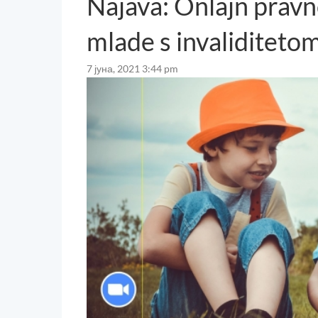
Najava: Onlajn pravno
mlade s invaliditeto
7 јуна, 2021 3:44 pm