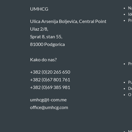
Na
UMHCG
Id
Pr
Ulica Arsenija Boljevića, Central Point
Ulaz 2/8,
Sprat 8, stan 55,
81000 Podgorica
Kako do nas?
Pr
+382 (0)20 265 650
+382 (0)67 801 761
Pu
+382 (0)69 385 981
Do
O
umhcg@t-com.me
office@umhcg.com
M