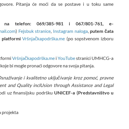
dgovore. Pitanja će moći da se postave i u toku same
na telefon: 069/385-981 i 067/801-761, e-
ail.com
)
Fejsbuk stranice
,
Instagram naloga
,
putem čata
a platformi
Vršnjačkapodrška.me
(po sopstvenom izboru
atformi
Vršnjačkapodrška.me
i
YouTube
stranici UMHCG-a
koje bi mogle pronaći odgovore na svoja pitanja.
snaživanje i kvalitetno uključivanje kroz pomoć, pravne
t and Quality inclUsion through Assistance and Legal
di uz finansijsku podršku
UNICEF-a (Predstavništvo u
a projekta