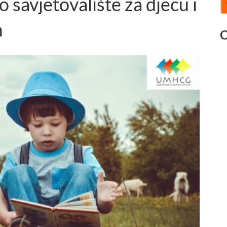
 savjetovalište za djecu i
m
O