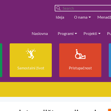
Ideja
O nama
Menad
Naslovna
Programi
Projekti
Pu
Samostalni život
Pristupačnost