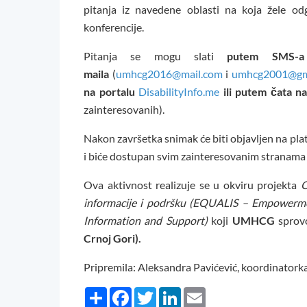
pitanja iz navedene oblasti na koja žele o
konferencije.
Pitanja se mogu slati
putem SMS-a 
maila
(
umhcg2016@mail.com
i
umhcg2001@gm
na portalu
DisabilityInfo.me
ili putem čata n
zainteresovanih).
Nakon završetka snimak će biti objavljen na pl
i biće dostupan svim zainteresovanim stranama 
Ova aktivnost realizuje se u okviru projekta
O
informacije i podršku (EQUALIS – Empowermen
Information and Support)
koji
UMHCG
sprovo
Crnoj Gori).
Pripremila: Aleksandra Pavićević, koordinatork
Share
Facebook
Twitter
LinkedIn
Email