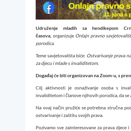
Udruženje mladih sa hendikepom C
časova,
organizuje
Onlajn pravno savjetovališ
porodica.
Teme savjetovališta biće:
Ostvarivanje prava n
za djecu i mlade s invaliditetom
.
Događaj će biti organizovan na Zoom-u, s p
Cilj aktivnosti je osnaživanje osoba s inv
invaliditetom i članove njihovih porodica, da se 
Na ovaj način pružiće se potrebna stručna podr
ostvarivanje i zaštitu svojih prava.
Pozivamo sve zainteresovane za prava djece 