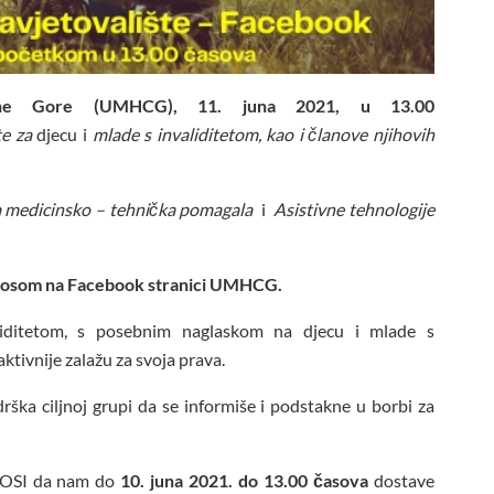
rne Gore (UMHCG), 11. juna 2021, u 13.00
te za
djecu i
mlade s invaliditetom, kao i članove njihovih
a medicinsko – tehnička pomagala
i
Asistivne tehnologije
renosom na Facebook stranici UMHCG.
aliditetom, s posebnim naglaskom na djecu i mlade s
aktivnije zalažu za svoja prava.
ška ciljnoj grupi da se informiše i podstakne u borbi za
i OSI da nam do
10. juna 2021.
do 13.00 časova
dostave