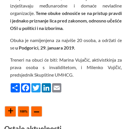
izvještavaju međunarodne i domaće nevladine
organizacije.
Teme obuke odnosiće se na pristup pravdi
i jednako priznanje lica pred zakonom, odnosno učešće
OSI u politici i na izborima.
Obuka je namijenjena za najviše 20 osoba, a održati će
se
u Podgorici,
2
9. januara 2019.
Treneri na obuci će biti: Marina Vujačić, aktivistkinja za
prava osoba s invaliditetom, i Milenko Vojičić,
predsjednik Skupštine UMHCG.
Share
Facebook
Twitter
LinkedIn
Email
Ostale aktuelnosti