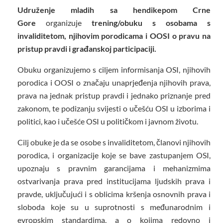
Udruženje mladih sa hendikepom Crne
Gore
organizuje
trening/obuku
s osobama s
invaliditetom
,
njihovim porodicama
i OOSI
o pravu na
pristup pravdi i
građanskoj participaciji.
Obuku organizujemo s ciljem informisanja OSI, njihovih
porodica i OOSI o značaju unaprjeđenja njihovih prava,
prava na jednak pristup pravdi i jednako priznanje pred
zakonom, te podizanju svijesti o učešću OSI u izborima i
politici, kao i učešće OSI u političkom i javnom životu.
Cilj obuke je da se osobe s invaliditetom, članovi njihovih
porodica, i organizacije koje se bave zastupanjem OSI,
upoznaju s pravnim garancijama i mehanizmima
ostvarivanja prava pred institucijama ljudskih prava i
pravde, uključujući i s oblicima kršenja osnovnih prava i
sloboda koje su u suprotnosti s međunarodnim i
evropskim standardima, a o kojima redovno i