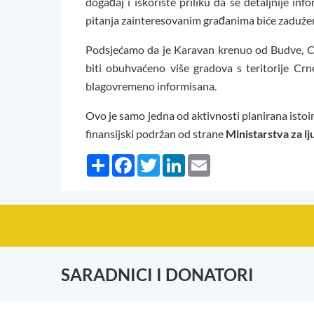
događaj i iskoriste priliku da se detaljnije i
pitanja zainteresovanim građanima biće zadu
Podsjećamo da je Karavan krenuo od Budve, Cet
biti obuhvaćeno više gradova s teritorije Crn
blagovremeno informisana.
Ovo je samo jedna od aktivnosti planirana isto
finansijski podržan od strane
Ministarstva za lj
Share
Facebook
Twitter
LinkedIn
Email
SARADNICI I DONATORI