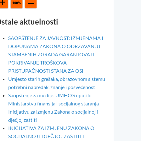
stale aktuelnosti
SAOPŠTENJE ZA JAVNOST: IZMJENAMA I
DOPUNAMA ZAKONA O ODRŽAVANJU
STAMBENIH ZGRADA GARANTOVATI
POKRIVANJE TROŠKOVA
PRISTUPAČNOSTI STANA ZA OSI
Umjesto starih grešaka, obrazovnom sistemu
potrebni napredak, znanje i posvećenost
Saopštenje za medije: UMHCG uputilo
Ministarstvu finansija i socijalnog staranja
Inicijativu za izmjenu Zakona o socijalnoj i
dječjoj zaštiti
INICIJATIVA ZA IZMJENU ZAKONA O
SOCIJALNOJ I DJEČJOJ ZAŠTITI I