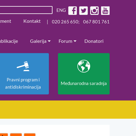
ENG
žment
Kontakt
|
020 265 650
;
067 801 761
blikacije
Galerija
Forum
Donatori
Pravni program i
Međunarodna saradnja
antidiskriminacija