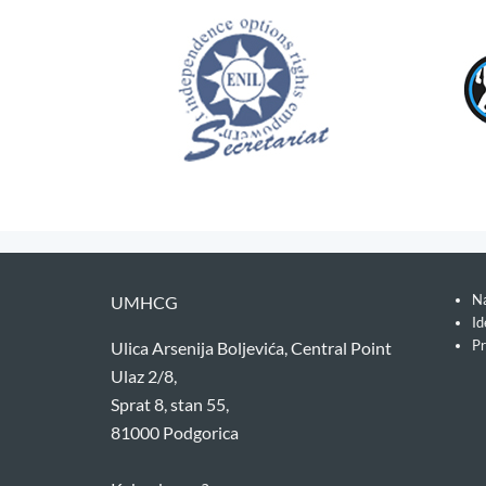
Na
UMHCG
Id
Pr
Ulica Arsenija Boljevića, Central Point
Ulaz 2/8,
Sprat 8, stan 55,
81000 Podgorica