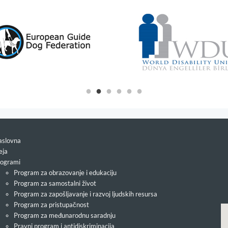
slovna
eja
ogrami
Program za obrazovanje i edukaciju
Program za samostalni život
Program za zapošljavanje i razvoj ljudskih resursa
Program za pristupačnost
Program za međunarodnu saradnju
Pravni program i antidiskriminacija