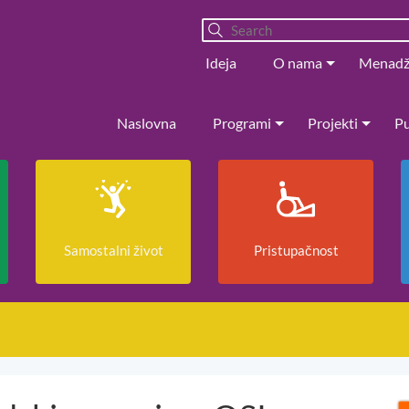
Ideja
O nama
Menad
Naslovna
Programi
Projekti
Pu
Samostalni život
Pristupačnost