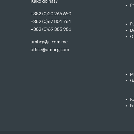
Kako do nas?
Pr
+382 (0)20 265 650
+382 (0)67 801 761
Pu
+382 (0)69 385 981
Do
O
umhcg@t-com.me
office@umhcg.com
M
Ga
Ko
F