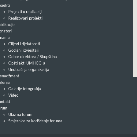
ojekti
Projekti u realizaciji
Realizovani projekti
blikacije
natori
 nama
Ciljevi i djelatnosti
Godišnji izvještaji
Odbor direktora / Skupština
Opšti akti UMHCG-a
Unutrašnja organizacija
enadžment
lerija
Galerije fotografija
Video
ntakt
orum
Ulaz na forum
Smjernice za korišćenje foruma