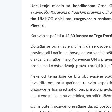
Udruženje mladih sa hendikepom Crne 
aktivnošču
Karavana o ljudskim pravima OSI 
tim UMHCG obići radi razgovora s osobama s
Pljevlja.
Karavan će početi
u 12.30 časova
na Trgu Đorđa
Događaj se organizuje s ciljem da se osobe s i
pravima, ali i načinu njihovog ostvarivanja i za
diskusiju s građanima o Konvenciji UN o pravi
propisima, i o ostvarivanju prava u praksi (uklj
Neke od tema koje će biti obuhvaćene
Kar
invaliditetom, pristupačnost u svim aspekti
priznavanje lica pred zakonom, pristup pravdi, 
uključenost u lokalnu zajednicu, porodični život
Ovim putem pozivamo građane da, uz poštovan