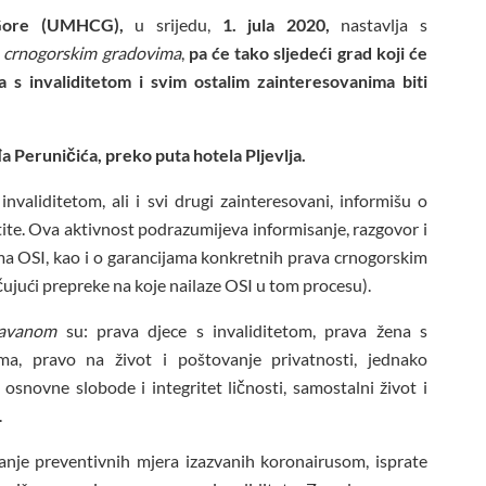
Gore (UMHCG),
u srijedu,
1. jula 2020,
nastavlja s
u crnogorskim gradovima
,
pa će tako sljedeći grad koji će
 invaliditetom i svim ostalim zainteresovanima biti
 Peruničića, preko puta hotela Pljevlja.
nvaliditetom, ali i svi drugi zainteresovani, informišu o
štite. Ova aktivnost podrazumijeva informisanje, razgovor i
ma OSI, kao i o garancijama konkretnih prava crnogorskim
učujući prepreke na koje nailaze OSI u tom procesu).
avanom
su: prava djece s invaliditetom, prava žena s
ma, pravo na život i poštovanje privatnosti, jednako
osnovne slobode i integritet ličnosti, samostalni život i
.
je preventivnih mjera izazvanih koronairusom, isprate