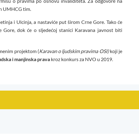
nformišu o pravima po osnovu invaliditeta. Za odgovore na
žen UMHCG tim.
inja i Ulcinja, a nastaviće put širom Crne Gore. Tako će
e Gore, dok će o sljedećoj stanici Karavana javnost biti
imenim projektom (
Karavan o ljudskim pravima OSI)
koji je
udska i manjinska prava
kroz konkurs za NVO u 2019.