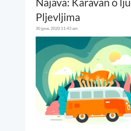
Najava: Karavan o lj
Pljevljima
30 јуна, 2020 11:43 am