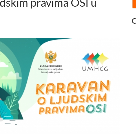
udskim pravima OSI u
O