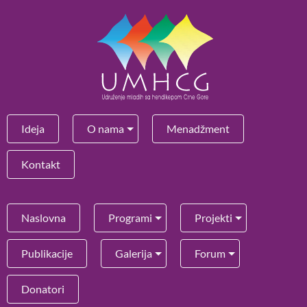
Ideja
O nama
Menadžment
Kontakt
Naslovna
Programi
Projekti
Publikacije
Galerija
Forum
Donatori