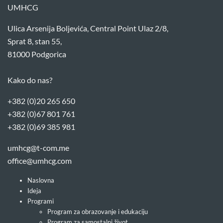
UMHCG
Ulica Arsenija Boljevića, Central Point Ulaz 2/8,
Sprat 8, stan 55,
81000 Podgorica
Kako do nas?
+382 (0)20 265 650
+382 (0)67 801 761
+382 (0)69 385 981
umhcg@t-com.me
office@umhcg.com
Naslovna
Ideja
Programi
Program za obrazovanje i edukaciju
Program za samostalni život