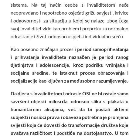
sistema. Na taj način osobe s invaliditetom neće
neopravdano i nepotrebno osjećati grižu savjesti, krivice
i odgovornosti za situaciju u kojoj se nalaze, zbog čega
svoj invaliditet vide kao problem i prepreku za normalno
odrastanje i život, odnosno uspjeh i individualnu sreću.
Kao posebno značajan proces i
period samoprihvatanja
i prihvatanja invaliditeta naznačen je period ranog
djetinjstva i adolescencije, kroz podršku vršnjaka i
socijalne sredine, te istaknut proces obrazovanja i
socijalizacije kao ključan za međusobno razumijevanje
.
Da djeca s invaliditetom i odrasle OSI ne bi ostale samo
savršeni objekti milosrđa, odnosno slika s plakata u
humanitarnim akcijama, već da bi postali aktivni
subjekti i nosioci prava i obaveza potrebna je promjena
svijesti koja će dovesti do transformacije društva koje
uvažava različitost i podstiče na dostojanstvo. U tom