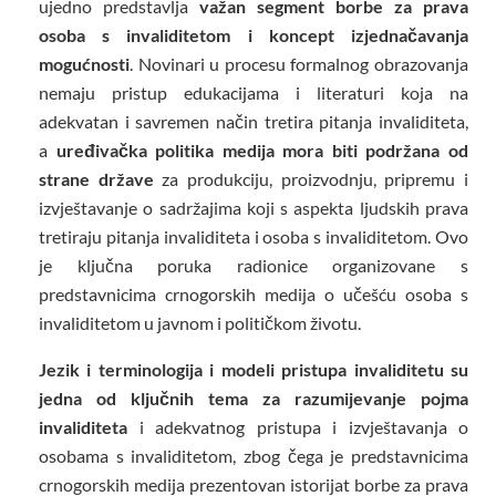
ujedno predstavlja
važan segment borbe za prava
osoba s invaliditetom i koncept izjednačavanja
mogućnosti
. Novinari u procesu formalnog obrazovanja
nemaju pristup edukacijama i literaturi koja na
adekvatan i savremen način tretira pitanja invaliditeta,
a
uređivačka politika medija mora biti podržana od
strane države
za produkciju, proizvodnju, pripremu i
izvještavanje o sadržajima koji s aspekta ljudskih prava
tretiraju pitanja invaliditeta i osoba s invaliditetom. Ovo
je ključna poruka radionice organizovane s
predstavnicima crnogorskih medija o učešću osoba s
invaliditetom u javnom i političkom životu.
Jezik i terminologija i modeli pristupa invaliditetu su
jedna od ključnih tema za razumijevanje pojma
invaliditeta
i adekvatnog pristupa i izvještavanja o
osobama s invaliditetom, zbog čega je predstavnicima
crnogorskih medija prezentovan istorijat borbe za prava