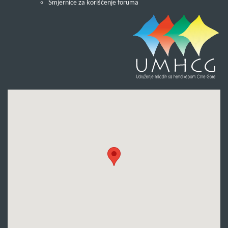
Smjernice za korišćenje foruma