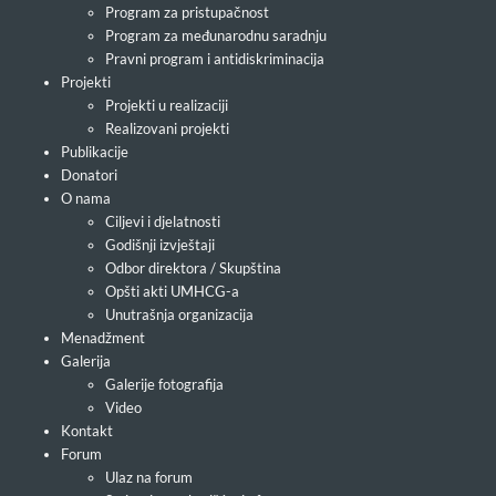
Program za pristupačnost
Program za međunarodnu saradnju
Pravni program i antidiskriminacija
Projekti
Projekti u realizaciji
Realizovani projekti
Publikacije
Donatori
O nama
Ciljevi i djelatnosti
Godišnji izvještaji
Odbor direktora / Skupština
Opšti akti UMHCG-a
Unutrašnja organizacija
Menadžment
Galerija
Galerije fotografija
Video
Kontakt
Forum
Ulaz na forum