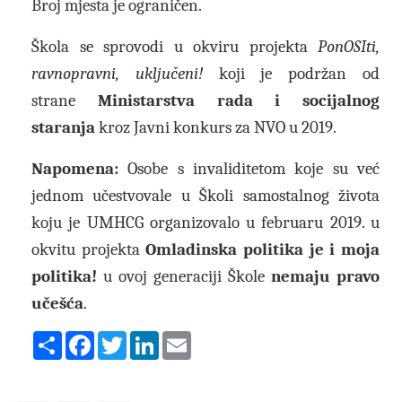
Broj mjesta je ograničen.
Škola se sprovodi u okviru projekta
PonOSIti,
ravnopravni, uključeni!
koji je
podržan od
strane
Ministarstva rada i socijalnog
staranja
kroz Javni konkurs za NVO u 2019.
Napomena:
Osobe s invaliditetom koje su već
jednom učestvovale u Školi samostalnog života
koju je UMHCG organizovalo u februaru 2019. u
okvitu projekta
Omladinska politika je i moja
politika!
u ovoj generaciji Škole
nemaju pravo
učešća
.
Share
Facebook
Twitter
LinkedIn
Email