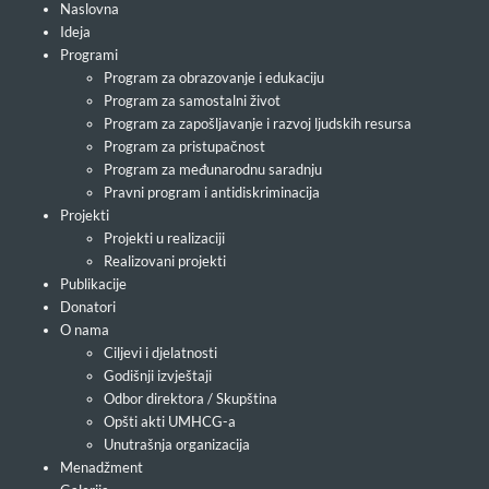
Naslovna
Ideja
Programi
Program za obrazovanje i edukaciju
Program za samostalni život
Program za zapošljavanje i razvoj ljudskih resursa
Program za pristupačnost
Program za međunarodnu saradnju
Pravni program i antidiskriminacija
Projekti
Projekti u realizaciji
Realizovani projekti
Publikacije
Donatori
O nama
Ciljevi i djelatnosti
Godišnji izvještaji
Odbor direktora / Skupština
Opšti akti UMHCG-a
Unutrašnja organizacija
Menadžment