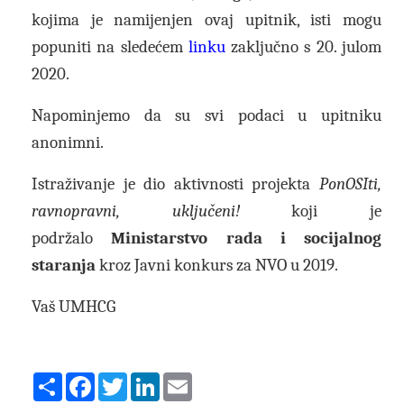
kojima je namijenjen ovaj upitnik, isti mogu
popuniti na sledećem
linku
zaključno s 20. julom
2020.
Napominjemo da su svi podaci u upitniku
anonimni.
Istraživanje je dio aktivnosti projekta
PonOSIti,
ravnopravni, uključeni!
koji
je
podržalo
Ministarstvo rada i socijalnog
staranja
kroz Javni konkurs za NVO u 2019.
Vaš UMHCG
Share
Facebook
Twitter
LinkedIn
Email