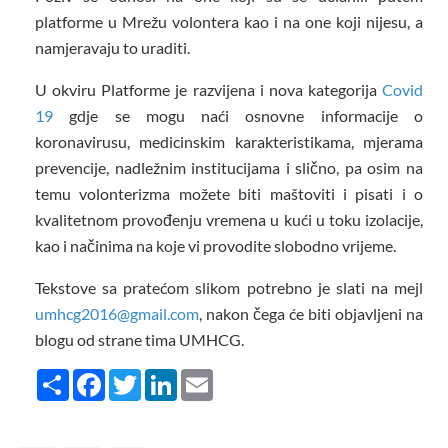
platforme u Mrežu volontera kao i na one koji nijesu, a
namjeravaju to uraditi.
U okviru Platforme je razvijena i nova kategorija
Covid
19
gdje se mogu naći osnovne informacije o
koronavirusu, medicinskim karakteristikama, mjerama
prevencije, nadležnim institucijama i slično, pa osim na
temu volonterizma možete biti maštoviti i pisati i o
kvalitetnom provođenju vremena u kući u toku izolacije,
kao i načinima na koje vi provodite slobodno vrijeme.
Tekstove sa pratećom slikom potrebno je slati na mejl
umhcg2016@gmail.com
, nakon čega će biti objavljeni na
blogu od strane tima UMHCG.
Share
Facebook
Twitter
LinkedIn
Email