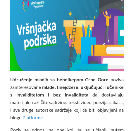
Udruženje mladih sa hendikepom Crne Gore
poziva
zainteresovane
mlade, tinejdžere, uključujući i
učenike
s invaliditetom i bez invaliditeta
da dostavljaju
materijale, različite sadržine: tekst, video, poezija, slika,…,
i sve druge autorske sadržaje koji će biti objavljeni na
blogu
Platforme
Poziv se odnosi na one koji su se učlanili putem