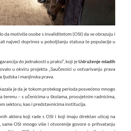
o da motiviše osobe s invaliditetom (OSI) da se obrazuju i
n dali najveći doprinos u poboljšanju statusa te populacije u
rancija do jednakosti u praksi“, koji je
Udruženje mladih
ovalo
u okviru projekta „Saučesnici u ostvarivanju prava
za ljudska i manjinska prava.
kazala je da je tokom protekog perioda posvećeno mnogo
 terenu – s učenicima u školama, prosvjetnim radnicima,
m sektoru, kao i predstavnicima institucija.
nih aktera koji rade s OSI i koji imaju direktan uticaj na
e, same OSI mnogo više i otvorenije govore o prihvatanju