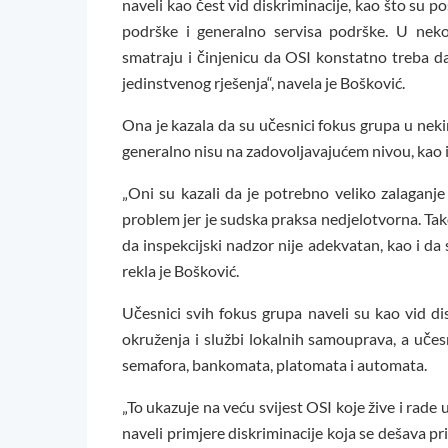
naveli kao čest vid diskriminacije, kao što su 
podrške i generalno servisa podrške. U neko
smatraju i činjenicu da OSI konstatno treba d
jedinstvenog rješenja“, navela je Bošković.
Ona je kazala da su učesnici fokus grupa u neki
generalno nisu na zadovoljavajućem nivou, kao i 
„Oni su kazali da je potrebno veliko zalaganje
problem jer je sudska praksa nedjelotvorna. Tak
da inspekcijski nadzor nije adekvatan, kao i da
rekla je Bošković.
Učesnici svih fokus grupa naveli su kao vid dis
okruženja i službi lokalnih samouprava, a učesn
semafora, bankomata, platomata i automata.
„To ukazuje na veću svijest OSI koje žive i rad
naveli primjere diskriminacije koja se dešava p