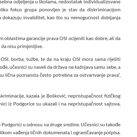
posebna odjeljenja u školama, nedostatak individualizovane
liko fokus grupa ponovljen je stav da diskriminacijom
a dokazuju invaliditet, kao što su nemogućnost dobijanja
m oblastima garancije prava OSI ocijenili kao dobre, ali da
da nisu primjenljive.
 OSI, borba, tužbe, te da na kraju OSI mora sama riješiti
ođe, učesnici su naveli da država ne kažnjava samu sebe, a
 su lična poznansta često potrebna za ostvarivanje prava“,
kriminacije, kazala je Bošković, nepristupačnost fizičkog
ici iz Podgorice su ukazali i na nepristupačnost sajtova,
e u Podgorici u odnosu na druge sredine. Učesnici su takođe
rilikom vađenja ličnih dokumenata i ograničavanje potpisa.