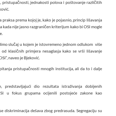
, pristupačnosti, jednakosti polova i poštovanje različitih
ković.
 praksa prema kojoj je, kako je pojasnio, princip lišavanja
 kada nije jasno razgraničen kriterijum kako bi OSI mogle
e.
 vidimo slučaj u kojem je istovremeno jednom odlukom više
 od klasičnih primjera nesaglasja kako se vrši lišavanje
I“, naveo je Bjeković.
tanja pristupačnosti mnogih institucija, ali da to i dalje
e, predstavljajući dio rezultata istraživanja dobijenih
SI u fokus grupama ocijenili postojeće zakone kao
se diskriminacija dešava zbog predrasuda. Segregaciju su