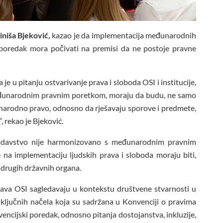
Siniša Bjeković,
kazao je da implementacija međunarodnih
 poredak mora počivati na premisi da ne postoje pravne
je u pitanju ostvarivanje prava i sloboda OSI i institucije,
međunarodnim pravnim poretkom, moraju da budu, ne samo
unarodno pravo, odnosno da rješavaju sporove i predmete,
, rekao je Bjeković.
odavstvo nije harmonizovano s međunarodnim pravnim
na implementaciju ljudskih prava i sloboda moraju biti,
h drugih državnih organa.
rava OSI sagledavaju u kontekstu društvene stvarnosti u
 ključnih načela koja su sadržana u Konvenciji o pravima
nvencijski poredak, odnosno pitanja dostojanstva, inkluzije,