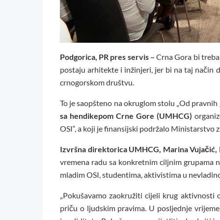
Podgorica, PR pres servis –
Crna Gora bi trebal
postaju arhitekte i inžinjeri, jer bi na taj nači
crnogorskom društvu.
To je saopšteno na okruglom stolu „Od pravnih ga
sa hendikepom Crne Gore (UMHCG)
organiz
OSI“, a koji je finansijski podržalo Ministarstvo 
Izvršna direktorica UMHCG, Marina Vujačić,
vremena radu sa konkretnim ciljnim grupama na
mladim OSI, studentima, aktivistima u nevladino
„Pokušavamo zaokružiti cijeli krug aktivnosti o
priču o ljudskim pravima. U posljednje vrijem