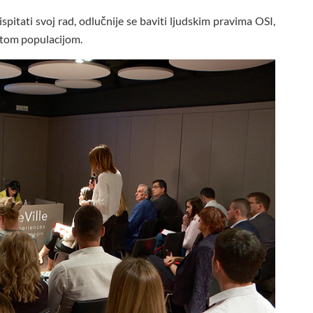
ispitati svoj rad, odlučnije se baviti ljudskim pravima OSI,
 tom populacijom.