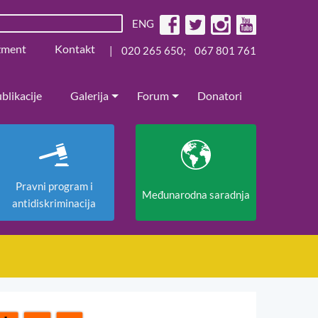
ENG
žment
Kontakt
|
020 265 650
;
067 801 761
blikacije
Galerija
Forum
Donatori
Pravni program i
Međunarodna saradnja
antidiskriminacija