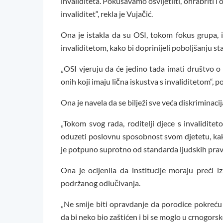
invaliditeta. Pokušavamo osvijetliti, ohrabriti i
invaliditet“, rekla je Vujačić.
Ona je istakla da su OSI, tokom fokus grupa, i
invaliditetom, kako bi doprinijeli poboljšanju 
„OSI vjeruju da će jedino tada imati društvo 
onih koji imaju lična iskustva s invaliditetom“, po
Ona je navela da se bilježi sve veća diskrimina
„Tokom svog rada, roditelji djece s invaliditet
oduzeti poslovnu sposobnost svom djetetu, kako 
je potpuno suprotno od standarda ljudskih prava“
Ona je ocijenila da institucije moraju preći 
podržanog odlučivanja.
„Ne smije biti opravdanje da porodice pokreću
da bi neko bio zaštićen i bi se moglo u crnogorsk