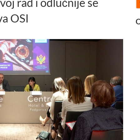
voj rad i odlučnije se
va OSI
O