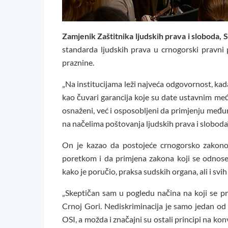
Zamjenik Zaštitnika ljudskih prava i sloboda, 
standarda ljudskih prava u crnogorski pravni
praznine.
„Na institucijama leži najveća odgovornost, kada 
kao čuvari garancija koje su date ustavnim 
osnaženi, već i osposobljeni da primjenju međ
na načelima poštovanja ljudskih prava i sloboda“
On je kazao da postojeće crnogorsko zakon
poretkom i da primjena zakona koji se odnose 
kako je poručio, praksa sudskih organa, ali i svi
„Skeptičan sam u pogledu načina na koji se p
Crnoj Gori. Nediskriminacija je samo jedan od
OSI, a možda i značajni su ostali principi na ko