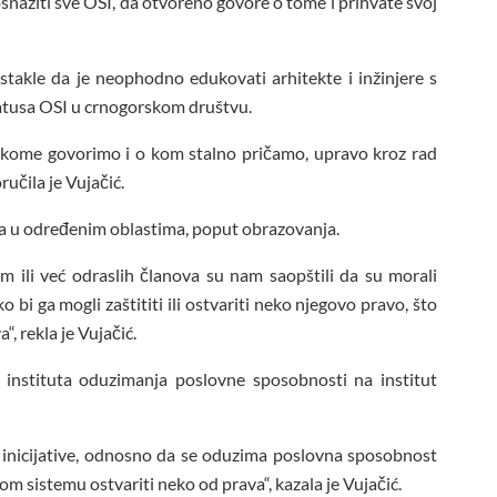
 osnažiti sve OSI, da otvoreno govore o tome i prihvate svoj
stakle da je neophodno edukovati arhitekte i inžinjere s
statusa OSI u crnogorskom društvu.
o kome govorimo i o kom stalno pričamo, upravo kroz rad
ručila je Vujačić.
cija u određenim oblastima, poput obrazovanja.
om ili već odraslih članova su nam saopštili da su morali
bi ga mogli zaštititi ili ostvariti neko njegovo pravo, što
, rekla je Vujačić.
iz instituta oduzimanja poslovne sposobnosti na institut
 inicijative, odnosno da se oduzima poslovna sposobnost
om sistemu ostvariti neko od prava“, kazala je Vujačić.