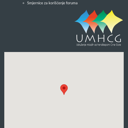
Smjernice za korišćenje foruma