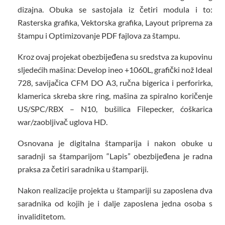
dizajna. Obuka se sastojala iz četiri modula i to:
Rasterska grafika, Vektorska grafika, Layout priprema za
štampu i Optimizovanje PDF fajlova za štampu.
Kroz ovaj projekat obezbijeđena su sredstva za kupovinu
sljedećih mašina: Develop ineo +1060L, grafički nož Ideal
728, savijačica CFM DO A3, ručna bigerica i perforirka,
klamerica skreba skre ring, mašina za spiralno koričenje
US/SPC/RBX – N10, bušilica Filepecker, ćoškarica
war/zaobljivač uglova HD.
Osnovana je digitalna štamparija i nakon obuke u
saradnji sa štamparijom “Lapis” obezbijeđena je radna
praksa za četiri saradnika u štampariji.
Nakon realizacije projekta u štampariji su zaposlena dva
saradnika od kojih je i dalje zaposlena jedna osoba s
invaliditetom.