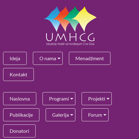
Ideja
O nama
Menadžment
Kontakt
Naslovna
Programi
Projekti
Publikacije
Galerija
Forum
Donatori