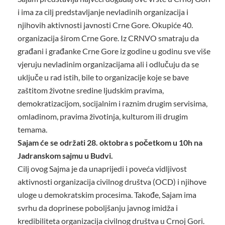
i ima za cilj predstavljanje nevladinih organizacija i
njihovih aktivnosti javnosti Crne Gore. Okupiće 40.
organizacija širom Crne Gore. Iz CRNVO smatraju da
gra­đani i gra­đanke Crne Gore iz godine u godinu sve više
vjeruju nevladinim organizacijama ali i odlučuju da se
uključe u rad istih, bile to organizacije koje se bave
zaštitom životne sredine ljudskim pravima,
demokratizacijom, socijalnim i raznim drugim servisima,
omladinom, pravima životinja, kulturom ili drugim
temama.
Sajam će se održati 28. oktobra s početkom u 10h na
Jadranskom sajmu u Budvi.
Cilj ovog Sajma je da unaprijedi i poveća vidljivost
aktivnosti organizacija civilnog društva (OCD) i njihove
uloge u demokratskim procesima. Takođe, Sajam ima
svrhu da doprinese poboljšanju javnog imidža i
kredibiliteta organizacija civilnog društva u Crnoj Gori.