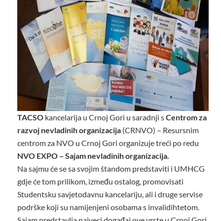
TACSO
kancelarija u Crnoj Gori u saradnji s
Centrom za
razvoj nevladinih organizacija
(CRNVO) – Resursnim
centrom za NVO u Crnoj Gori organizuje treći po redu
NVO EXPO – Sajam nevladinih organizacija.
Na sajmu će se sa svojim štandom predstaviti i UMHCG
gdje će tom prilikom, između ostalog, promovisati
Studentsku savjetodavnu kancelariju, ali i druge servise
podrške koji su namijenjeni osobama s invalidihtetom.
Sajam predstavlja najveci doga­đaj ove vrste u Crnoj Gori