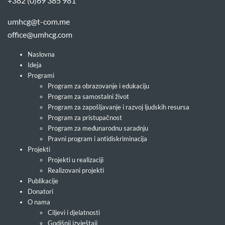
+382 (0)69 385 981
umhcg@t-com.me
office@umhcg.com
Naslovna
Ideja
Programi
Program za obrazovanje i edukaciju
Program za samostalni život
Program za zapošljavanje i razvoj ljudskih resursa
Program za pristupačnost
Program za međunarodnu saradnju
Pravni program i antidiskriminacija
Projekti
Projekti u realizaciji
Realizovani projekti
Publikacije
Donatori
O nama
Ciljevi i djelatnosti
Godišnji izvještaji