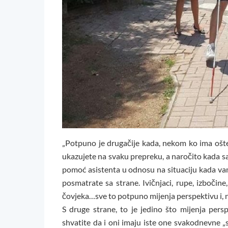
„Potpuno je drugačije kada, nekom ko ima oštećen
ukazujete na svaku prepreku, a naročito kada sa
pomoć asistenta u odnosu na situaciju kada va
posmatrate sa strane. Ivičnjaci, rupe, izbočine
čovjeka…sve to potpuno mijenja perspektivu i, n
S druge strane, to je jedino što mijenja pers
shvatite da i oni imaju iste one svakodnevne „si