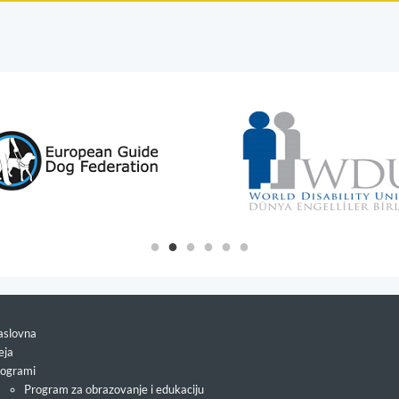
slovna
eja
ogrami
Program za obrazovanje i edukaciju