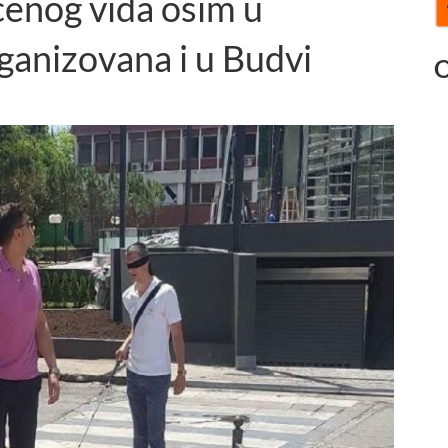
ćenog vida osim u
rganizovana i u Budvi
O