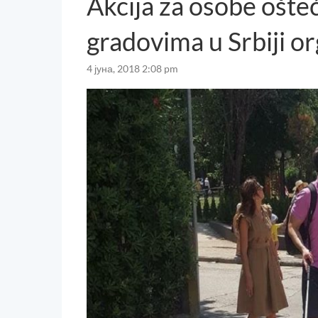
Akcija za osobe ošte
gradovima u Srbiji o
4 јуна, 2018 2:08 pm