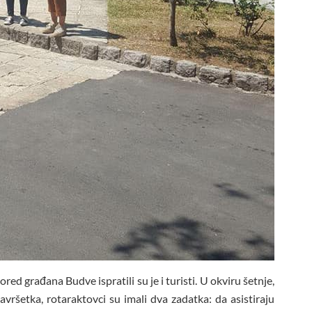
ored građana Budve ispratili su je i turisti. U okviru šetnje,
završetka, rotaraktovci su imali dva zadatka: da asistiraju