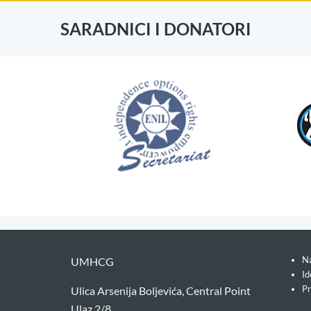
SARADNICI I DONATORI
Na
UMHCG
Id
Pr
Ulica Arsenija Boljevića, Central Point
Ulaz 2/8,