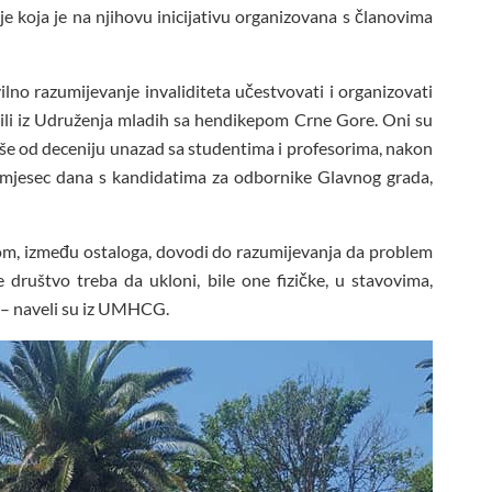
je koja je na njihovu inicijativu organizovana s članovima
lno razumijevanje invaliditeta učestvovati i organizovati
tili iz Udruženja mladih sa hendikepom Crne Gore. Oni su
 više od deceniju unazad sa studentima i profesorima, nakon
je mjesec dana s kandidatima za odbornike Glavnog grada,
etom, između ostaloga, dovodi do razumijevanja da problem
društvo treba da ukloni, bile one fizičke, u stavovima,
” – naveli su iz UMHCG.