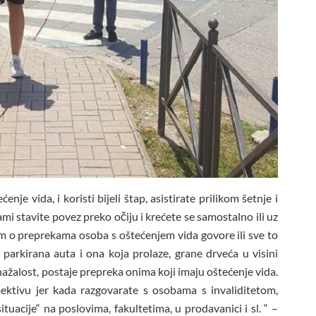
je vida, i koristi bijeli štap, asistirate prilikom šetnje i
mi stavite povez preko očiju i krećete se samostalno ili uz
m o preprekama osoba s oštećenjem vida govore ili sve to
, parkirana auta i ona koja prolaze, grane drveća u visini
ažalost, postaje prepreka onima koji imaju oštećenje vida.
pektivu jer kada razgovarate s osobama s invaliditetom,
tuacije“ na poslovima, fakultetima, u prodavanici i sl. “ –