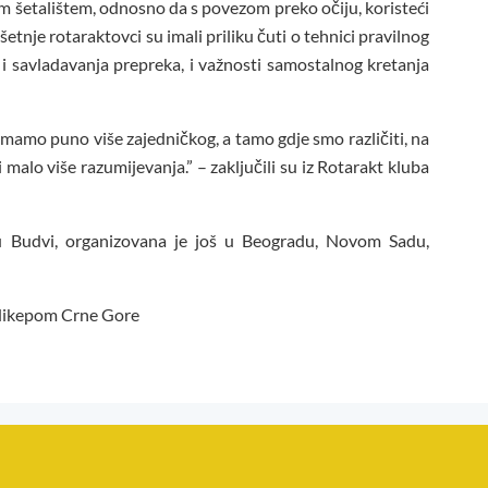
 šetalištem, odnosno da s povezom preko očiju, koristeći
šetnje rotaraktovci su imali priliku čuti o tehnici pravilnog
 i savladavanja prepreka, i važnosti samostalnog kretanja
amo puno više zajedničkog, a tamo gdje smo različiti, na
lo više razumijevanja.” – zaključili su iz Rotarakt kluba
 Budvi, organizovana je još u Beogradu, Novom Sadu,
ndikepom Crne Gore