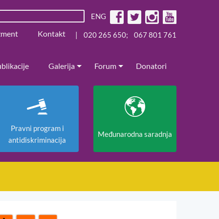
ENG
žment
Kontakt
|
020 265 650
;
067 801 761
blikacije
Galerija
Forum
Donatori
Pravni program i
Međunarodna saradnja
antidiskriminacija