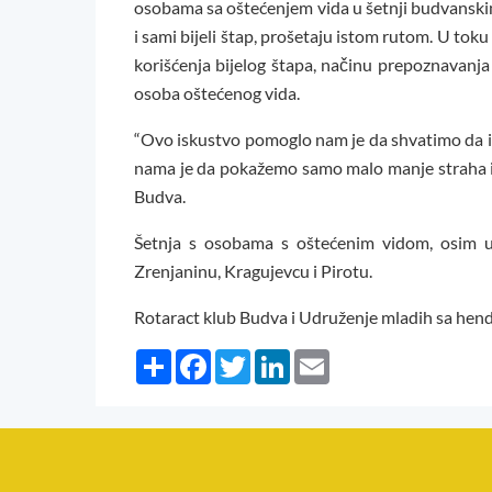
osobama sa oštećenjem vida u šetnji budvanskim
i sami bijeli štap, prošetaju istom rutom. U toku 
korišćenja bijelog štapa, načinu prepoznavanja
osoba oštećenog vida.
“Ovo iskustvo pomoglo nam je da shvatimo da im
nama je da pokažemo samo malo manje straha i ma
Budva.
Šetnja s osobama s oštećenim vidom, osim u
Zrenjaninu, Kragujevcu i Pirotu.
Rotaract klub Budva i Udruženje mladih sa he
Share
Facebook
Twitter
LinkedIn
Email